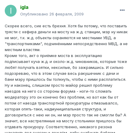
igla
Опубликовано
26 февраля, 2009
Скорее всего, сие есть брехня. Хотя бы потому, что поставить
трясти с кефира деньги на мосту на ж.д. станции, мэр ну никак
не мог, т.к. ж.д. объекты охраняются не местными УВД, а
"транспортниками", подчинёнными непосредственно МВД, а не
местным властям.
Кроме того, акт о приёмке моста в эксплуатацию
подписывает куча ж.д. и около-ж.д. чиновников, которые тоже
любят получать взятки, нексилые, бо зажрамшись. И сильно
подозреваю, что в этом случае весь ракушечник с дачи и
бани мэру пришлось бы толкнуть, чтобы с ними расплатиться.
Ну и наконец, слишком просто майор решил проблему
наездов на него со стороны форума - ноги-то сломать
модератору это он конечно без проблем, но вот как бы от
потом от наезда транспортной прокуратуры отмазывалсо,
которая опять-таки, надмуниципальная структура, и
договориться с нею ни он, ни мэр просто так не смогли бы? А
значит, все настрелянные на мосту стольники пришлось бы
отдавать прокурору. Соответственно, никакого резона
шакалить под снегом и дождём, дабы снабжать баблом