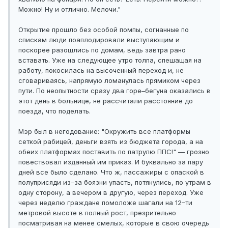
Можно! Ну и отлично. Мелочи."
Открытие прошло без особой помпы, согнанные по
спискам люди поаплодировали выступающим и
поскорее разошлись по домам, ведь завтра рано
вставать. Уже на следующее утро толпа, спешащая на
работу, покосилась на высоченный переход и, не
сговариваясь, напрямую ломанулась прямиком через
пути. По неопытности сразу два горе–бегуна оказались в
этот день в больнице, не рассчитали расстояние до
поезда, что поделать.
Мэр был в негодование: "Окружить все платформы
сеткой рабицей, деньги взять из бюджета города, а на
обеих платформах поставить по патрулю ППС!" — грозно
повествовал изданный им приказ. И буквально за пару
дней все было сделано. Что ж, пассажиры с опаской в
полуприсяди из–за боязни упасть, потянулись, по утрам в
одну сторону, а вечером в другую, через переход. Уже
через неделю граждане помоложе шагали на 12–ти
метровой высоте в полный рост, презрительно
посматривая на менее смелых, которые в свою очередь