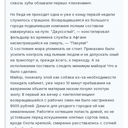
сквозь зубы обзывали первых «лихачами».
Но беда не приходит одна и уже к концу первой недели
случилось страшное. Возвращавшаяся из большого
города подвыпившая компания полным составом
навернулась на пути. "Двухсотый", — констатировал
фельдшер во времена службы в Афгане
насмотревшийся на смерть, — "Пакуем!"
О состояние мэра упоминать не стоит. Приказано было
усилить контроль над пьяным людом и не допускать оный
на транспорт и, прежде всего, к переходу. А за
исполнением поставить следить минимум майора! Что и
было сделано.
Майор, поначалу злой как собака из–за необходимости
покидать кабинет, уже через 10 минут пребывания на
вверенном объекте матерым нюхом почуял золотую
жилу. В первый же вечер с «интеллигенции»
возвращавшейся с рабочих смен им было настрижено
8000 рублей. Деньги для уездного городка ой как
немаленькие. Работяги хотевшие попасть домой, но не
устоявшие перед искушением элитных сортов пива,
вроде Охоты крепкой, смиренно расставались с сотней