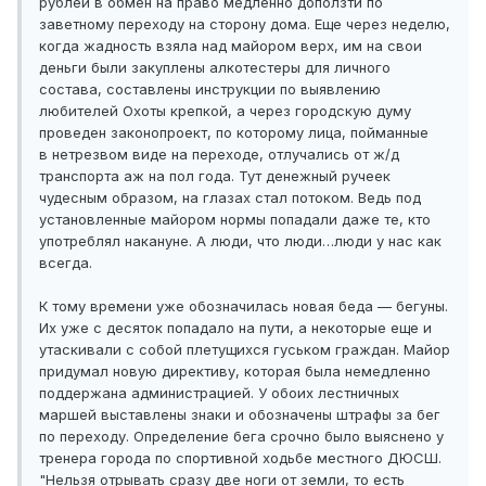
рублей в обмен на право медленно доползти по
заветному переходу на сторону дома. Еще через неделю,
когда жадность взяла над майором верх, им на свои
деньги были закуплены алкотестеры для личного
состава, составлены инструкции по выявлению
любителей Охоты крепкой, а через городскую думу
проведен законопроект, по которому лица, пойманные
в нетрезвом виде на переходе, отлучались от ж/д
транспорта аж на пол года. Тут денежный ручеек
чудесным образом, на глазах стал потоком. Ведь под
установленные майором нормы попадали даже те, кто
употреблял накануне. А люди, что люди…люди у нас как
всегда.
К тому времени уже обозначилась новая беда — бегуны.
Их уже с десяток попадало на пути, а некоторые еще и
утаскивали с собой плетущихся гуськом граждан. Майор
придумал новую директиву, которая была немедленно
поддержана администрацией. У обоих лестничных
маршей выставлены знаки и обозначены штрафы за бег
по переходу. Определение бега срочно было выяснено у
тренера города по спортивной ходьбе местного ДЮСШ.
"Нельзя отрывать сразу две ноги от земли, то есть