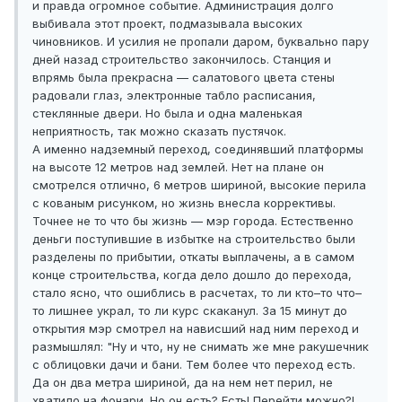
и правда огромное событие. Администрация долго
выбивала этот проект, подмазывала высоких
чиновников. И усилия не пропали даром, буквально пару
дней назад строительство закончилось. Станция и
впрямь была прекрасна — салатового цвета стены
радовали глаз, электронные табло расписания,
стеклянные двери. Но была и одна маленькая
неприятность, так можно сказать пустячок.
А именно надземный переход, соединявший платформы
на высоте 12 метров над землей. Нет на плане он
смотрелся отлично, 6 метров шириной, высокие перила
с кованым рисунком, но жизнь внесла коррективы.
Точнее не то что бы жизнь — мэр города. Естественно
деньги поступившие в избытке на строительство были
разделены по прибытии, откаты выплачены, а в самом
конце строительства, когда дело дошло до перехода,
стало ясно, что ошиблись в расчетах, то ли кто–то что–
то лишнее украл, то ли курс скаканул. За 15 минут до
открытия мэр смотрел на нависший над ним переход и
размышлял: "Ну и что, ну не снимать же мне ракушечник
с облицовки дачи и бани. Тем более что переход есть.
Да он два метра шириной, да на нем нет перил, не
хватило на фонари. Но он есть? Есть! Перейти можно?!