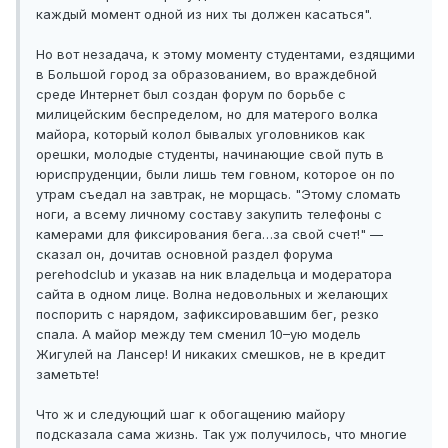
каждый момент одной из них ты должен касаться".
Но вот незадача, к этому моменту студентами, ездящими
в Большой город за образованием, во враждебной
среде Интернет был создан форум по борьбе с
милицейским беспределом, но для матерого волка
майора, который колол бывалых уголовников как
орешки, молодые студенты, начинающие свой путь в
юриспруденции, были лишь тем говном, которое он по
утрам съедал на завтрак, не морщась. "Этому сломать
ноги, а всему личному составу закупить телефоны с
камерами для фиксирования бега…за свой счет!" —
сказал он, дочитав основной раздел форума
perehodclub и указав на ник владельца и модератора
сайта в одном лице. Волна недовольных и желающих
поспорить с нарядом, зафиксировавшим бег, резко
спала. А майор между тем сменил 10–ую модель
Жигулей на Лансер! И никаких смешков, не в кредит
заметьте!
Что ж и следующий шаг к обогащению майору
подсказала сама жизнь. Так уж получилось, что многие