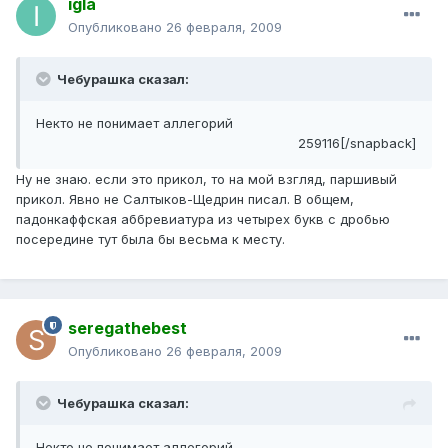
igla
Опубликовано
26 февраля, 2009
Чебурашка сказал:
Некто не понимает аллегорий
259116[/snapback]
Ну не знаю. если это прикол, то на мой взгляд, паршивый
прикол. Явно не Салтыков-Щедрин писал. В общем,
падонкаффская аббревиатура из четырех букв с дробью
посередине тут была бы весьма к месту.
seregathebest
Опубликовано
26 февраля, 2009
Чебурашка сказал:
Некто не понимает аллегорий