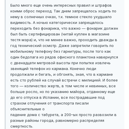
Было много еще очень интересных правил и штрафов
коими оброс переход. Так днем запрещалось ходить по
нему в солнечных очках, т.к. темное стекло ухудшало
видимость. А ночью категорически запрещалось
переходить без фонарика, что важно — фонарик должен
был быть сертифицирован (читай куплен в магазине
тестя мэра) и, что не менее важно, проходить дважды в
год технический осмотр. Даже запретили говорить по
мобильному телефону без гарнитуры, после того как
один бедолага из рядов офисного планктона навернулся
с двенадцати метровой высоты при попытке извлечь
звенящий телефон из кармана. Конечно люди
продолжали и бегать, и обгонять, зная, что в кармане
есть сто рублей на случай встречи с милицией. И более
того — количество жертв, в том числе и невинных, все
больше росло, но по указанию майора, отданному еще
до его отпуска в Испании, все пострадавшие под
страхом отлучения от транспорта писали
объяснительные о
падение дома с табурета, а 200–ых просто развозили в
разные районы города, равномерно распределяя
смертность.