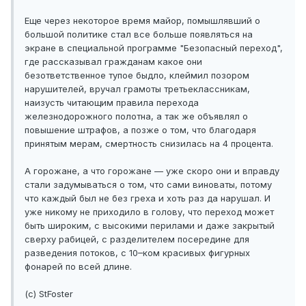
Еще через некоторое время майор, помышлявший о
большой политике стал все больше появляться на
экране в специальной программе "Безопасный переход",
где рассказывал гражданам какое они
безответственное тупое быдло, клеймил позором
нарушителей, вручал грамоты третьеклассникам,
наизусть читающим правила перехода
железнодорожного полотна, а так же объявлял о
повышение штрафов, а позже о том, что благодаря
принятым мерам, смертность снизилась на 4 процента.
А горожане, а что горожане — уже скоро они и вправду
стали задумываться о том, что сами виноваты, потому
что каждый был не без греха и хоть раз да нарушал. И
уже никому не приходило в голову, что переход может
быть широким, с высокими перилами и даже закрытый
сверху рабицей, с разделителем посередине для
разведения потоков, с 10–ком красивых фигурных
фонарей по всей длине.
(с) StFoster