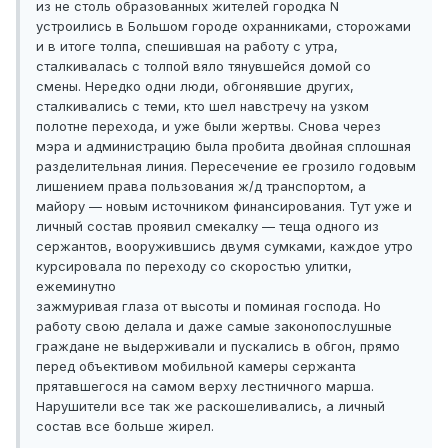
из не столь образованных жителей городка N
устроились в Большом городе охранниками, сторожами
и в итоге толпа, спешившая на работу с утра,
сталкивалась с толпой вяло тянувшейся домой со
смены. Нередко одни люди, обгонявшие других,
сталкивались с теми, кто шел навстречу на узком
полотне перехода, и уже были жертвы. Снова через
мэра и администрацию была пробита двойная сплошная
разделительная линия. Пересечение ее грозило годовым
лишением права пользования ж/д транспортом, а
майору — новым источником финансирования. Тут уже и
личный состав проявил смекалку — теща одного из
сержантов, вооружившись двумя сумками, каждое утро
курсировала по переходу со скоростью улитки,
ежеминутно
зажмуривая глаза от высоты и поминая господа. Но
работу свою делала и даже самые законопослушные
граждане не выдерживали и пускались в обгон, прямо
перед объективом мобильной камеры сержанта
прятавшегося на самом верху лестничного марша.
Нарушители все так же раскошеливались, а личный
состав все больше жирел.