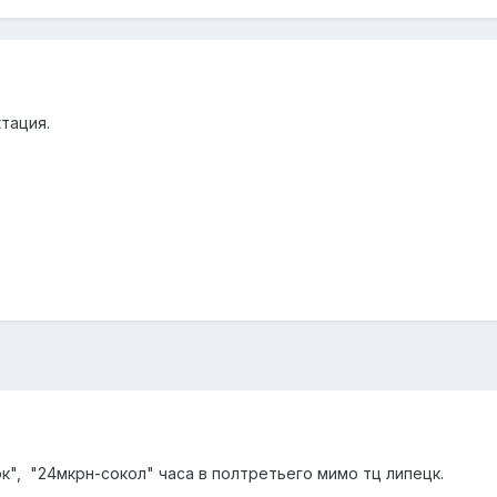
ктация.
", "24мкрн-сокол" часа в полтретьего мимо тц липецк.