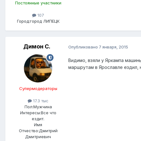
Постоянные участники
107
Город:
город ЛИПЕЦК
Димон С.
Опубликовано
7 января, 2015
Видимо, взяли у Яркампа машины
маршрутам в Ярославле ездил, н
Супермодераторы
17.3 тыс
Пол:
Мужчина
Интересы:
Все что
ездит.
Имя
Отчество:
Дмитрий
Дмитриевич