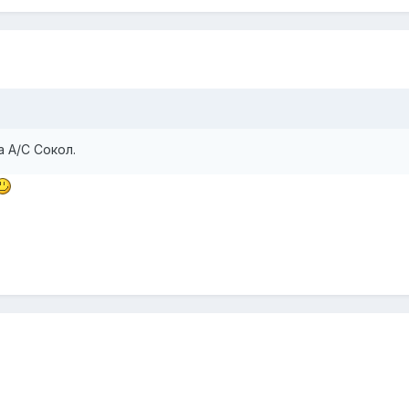
а А/С Сокол.