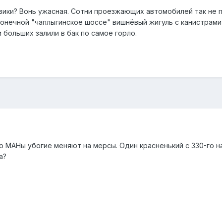
зики? Вонь ужасная. Сотни проезжающих автомобилей так не п
конечной "чаплыгинское шоссе" вишнёвый жигуль с канистрами
и больших залили в бак по самое горло.
то МАНы убогие меняют на мерсы. Один красненький с 330-го на
а?