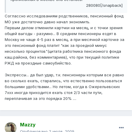
280080[/snapback]
Соглассно исследованиям родственников, пенсионный фонд
МО уже достаточно давно начал экономить.
Первым делом отменили картчки на месяц, и с точки зрения
общей выгоды - разумно... В среднем пенсионеры ездят в
Москву не чаще 4-5 раз в месяц, а при месячной карточке за
это пенсионный фонд платит "как за проедной минус
несколько процентов"(цитата работника пенсионного фонда
каш.района, без комментариев), что при текущей политике
РЖД на проездные самоубийство.
Экспрессы... да был удар, т.к. пенсионеры которым все равно
во сколько ехать, старались, что естественно пользоваться
большими удобствами... Но летом, когда в Ожерельевских
7ххх иногда приходится ехать стоя 2/3 части пути,
переплачивая за это порядка 20% ....
Mazzy
Опубликовано
2 июля, 2009