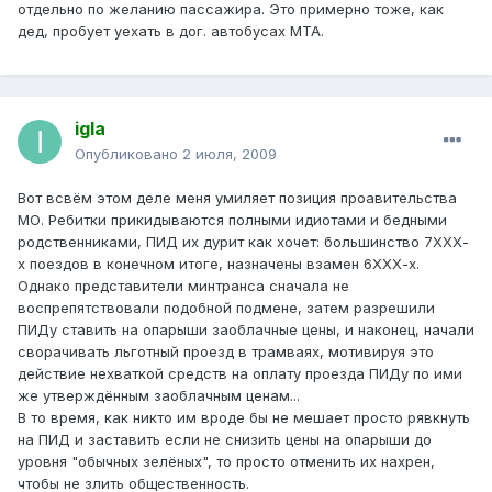
отдельно по желанию пассажира. Это примерно тоже, как
дед, пробует уехать в дог. автобусах МТА.
igla
Опубликовано
2 июля, 2009
Вот всвём этом деле меня умиляет позиция проавительства
МО. Ребитки прикидываются полными идиотами и бедными
родственниками, ПИД их дурит как хочет: большинство 7ХХХ-
х поездов в конечном итоге, назначены взамен 6ХХХ-х.
Однако представители минтранса сначала не
воспрепятствовали подобной подмене, затем разрешили
ПИДу ставить на опарыши заоблачные цены, и наконец, начали
сворачивать льготный проезд в трамваях, мотивируя это
действие нехваткой средств на оплату проезда ПИДу по ими
же утверждённым заоблачным ценам...
В то время, как никто им вроде бы не мешает просто рявкнуть
на ПИД и заставить если не снизить цены на опарыши до
уровня "обычных зелёных", то просто отменить их нахрен,
чтобы не злить общественность.