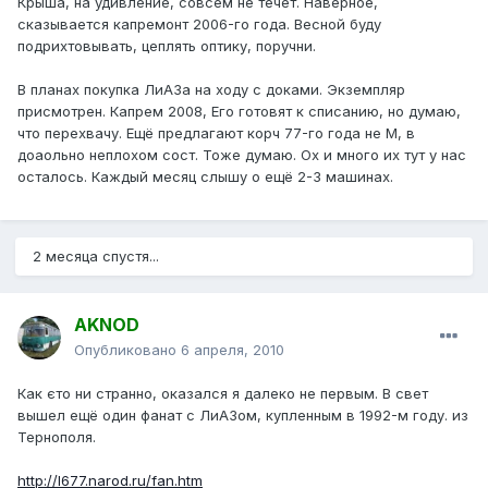
Крыша, на удивление, совсем не течёт. Наверное,
сказывается капремонт 2006-го года. Весной буду
подрихтовывать, цеплять оптику, поручни.
В планах покупка ЛиАЗа на ходу с доками. Экземпляр
присмотрен. Капрем 2008, Его готовят к списанию, но думаю,
что перехвачу. Ещё предлагают корч 77-го года не М, в
доаольно неплохом сост. Тоже думаю. Ох и много их тут у нас
осталось. Каждый месяц слышу о ещё 2-3 машинах.
2 месяца спустя...
AKNOD
Опубликовано
6 апреля, 2010
Как єто ни странно, оказался я далеко не первым. В свет
вышел ещё один фанат с ЛиАЗом, купленным в 1992-м году. из
Тернополя.
http://l677.narod.ru/fan.htm