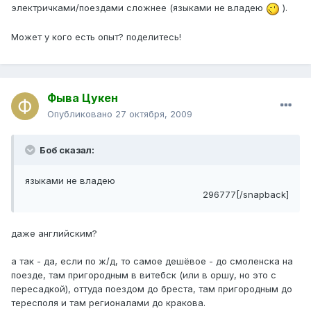
электричками/поездами сложнее (языками не владею
).
Может у кого есть опыт? поделитесь!
Фыва Цукен
Опубликовано
27 октября, 2009
Боб сказал:
языками не владею
296777[/snapback]
даже английским?
а так - да, если по ж/д, то самое дешёвое - до смоленска на
поезде, там пригородным в витебск (или в оршу, но это с
пересадкой), оттуда поездом до бреста, там пригородным до
тересполя и там регионалами до кракова.