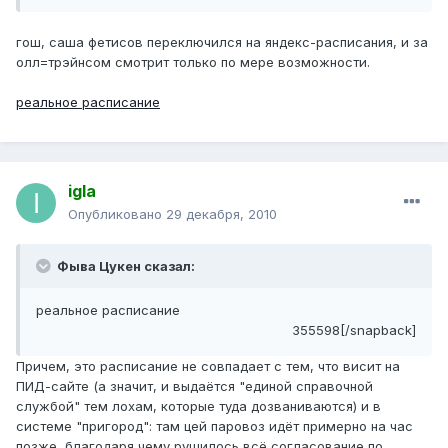
гош, саша фетисов переключился на яндекс-расписания, и за
олл=трэйнсом смотрит только по мере возможности.
реальное расписание
igla
Опубликовано
29 декабря, 2010
Фыва Цукен сказал:
реальное расписание
355598[/snapback]
Причем, это расписание не совпадает с тем, что висит на
ПИД-сайте (а значит, и выдаётся "единой справочной
службой" тем лохам, которые туда дозваниваются) и в
системе "пригород": там цей паровоз идёт примерно на час
позже, благодаря чему рушилось всё согласование по