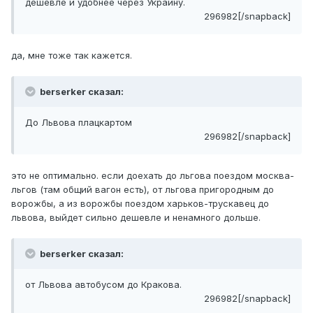
дешевле и удобнее через Украину.
296982[/snapback]
да, мне тоже так кажется.
berserker сказал:
До Львова плацкартом
296982[/snapback]
это не оптимально. если доехать до льгова поездом москва-
льгов (там общий вагон есть), от льгова пригородным до
ворожбы, а из ворожбы поездом харьков-трускавец до
львова, выйдет сильно дешевле и ненамного дольше.
berserker сказал:
от Львова автобусом до Кракова.
296982[/snapback]