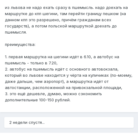
из львова не надо ехать сразу в пшемысль. надо доехать на
маршрутке до кпп шегини, там перейти границу пешком (на
данном кпп это разрешено, причём гражданам всех
государств), а потом польской маршруткой доехать до
пшемысля.
преимущества:
1. первая маршрутка на шегини идёт в 6.10, а автобус на
пшемысль - только в 7.20,
2. автобус на пшемысль идёт с основного автовокзала,
который во львове находится у чёрта на куличиках (по-моему,
даже дальше, чем аэропорт), а маршрутка идёт от
автостанции, расположенной на привокзальной площади,
3. это ещё дешевле, думаю, можно сэкономить
дополнительные 100-150 рублей.
2 недели спустя...