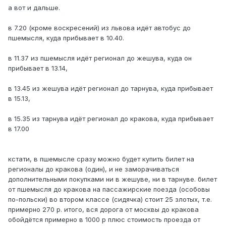
а вот и дальше.
в 7.20 (кроме воскресений) из львова идёт автобус до
пшемысля, куда прибывает в 10.40.
в 11.37 из пшемысля идёт регионал до жешува, куда он
прибывает в 13.14,
в 13.45 из жешува идёт регионал до тарнува, куда прибывает
в 15.13,
в 15.35 из тарнува идёт регионал до кракова, куда прибывает
в 17.00
кстати, в пшемысле сразу можно будет купить билет на
регионалы до кракова (один), и не заморачиваться
дополнительными покупками ни в жешуве, ни в тарнуве. билет
от пшемысля до кракова на пассажирские поезда (особовы
по-польски) во втором классе (сидячка) стоит 25 злотых, т.е.
примерно 270 р. итого, вся дорога от москвы до кракова
обойдётся примерно в 1000 р плюс стоимость проезда от