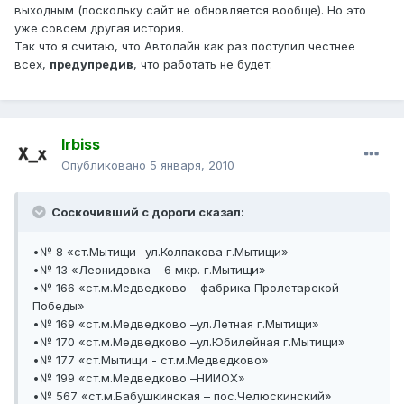
выходным (поскольку сайт не обновляется вообще). Но это
уже совсем другая история.
Так что я считаю, что Автолайн как раз поступил честнее
всех,
предупредив
, что работать не будет.
Irbiss
Опубликовано
5 января, 2010
Соскочивший с дороги сказал:
•№ 8 «ст.Мытищи- ул.Колпакова г.Мытищи»
•№ 13 «Леонидовка – 6 мкр. г.Мытищи»
•№ 166 «ст.м.Медведково – фабрика Пролетарской
Победы»
•№ 169 «ст.м.Медведково –ул.Летная г.Мытищи»
•№ 170 «ст.м.Медведково –ул.Юбилейная г.Мытищи»
•№ 177 «ст.Мытищи - ст.м.Медведково»
•№ 199 «ст.м.Медведково –НИИОХ»
•№ 567 «ст.м.Бабушкинская – пос.Челюскинский»