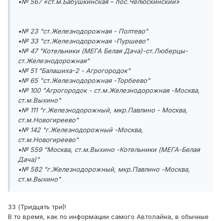
•№ 567 «ст.м.Бабушкинская – пос.Челюскинский»
•№ 23 "ст.Железнодорожная - Полтево"
•№ 33 "ст.Железнодорожная -Пуршево"
•№ 47 "Котельники (МЕГА Белая Дача)-ст.Люберцы-
ст.Железнодорожная"
•№ 51 "Балашиха-2 - Агрогородок"
•№ 65 "ст.Железнодорожная -Торбеево"
•№ 100 "Агрогородок - ст.м.Железнодорожная -Москва,
ст.м.Выхино"
•№ 111 "г.Железнодорожный, мкр.Павлино - Москва,
ст.м.Новогиреево"
•№ 142 "г.Железнодорожный -Москва,
ст.м.Новогиреево"
•№ 559 "Москва, ст.м.Выхино -Котельники (МЕГА-Белая
Дача)"
•№ 582 "г.Железнодорожный, мкр.Павлино -Москва,
ст.м.Выхино"
33 (Тридцать три)!
В то время, как по информации самого Автолайна, в обычные