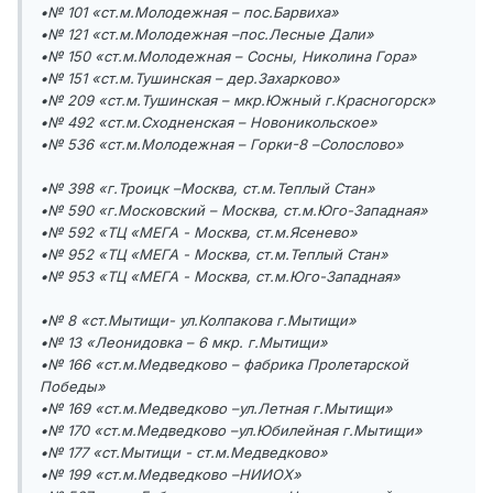
•№ 101 «ст.м.Молодежная – пос.Барвиха»
•№ 121 «ст.м.Молодежная –пос.Лесные Дали»
•№ 150 «ст.м.Молодежная – Сосны, Николина Гора»
•№ 151 «ст.м.Тушинская – дер.Захарково»
•№ 209 «ст.м.Тушинская – мкр.Южный г.Красногорск»
•№ 492 «ст.м.Сходненская – Новоникольское»
•№ 536 «ст.м.Молодежная – Горки-8 –Солослово»
•№ 398 «г.Троицк –Москва, ст.м.Теплый Стан»
•№ 590 «г.Московский – Москва, ст.м.Юго-Западная»
•№ 592 «ТЦ «МЕГА - Москва, ст.м.Ясенево»
•№ 952 «ТЦ «МЕГА - Москва, ст.м.Теплый Стан»
•№ 953 «ТЦ «МЕГА - Москва, ст.м.Юго-Западная»
•№ 8 «ст.Мытищи- ул.Колпакова г.Мытищи»
•№ 13 «Леонидовка – 6 мкр. г.Мытищи»
•№ 166 «ст.м.Медведково – фабрика Пролетарской
Победы»
•№ 169 «ст.м.Медведково –ул.Летная г.Мытищи»
•№ 170 «ст.м.Медведково –ул.Юбилейная г.Мытищи»
•№ 177 «ст.Мытищи - ст.м.Медведково»
•№ 199 «ст.м.Медведково –НИИОХ»