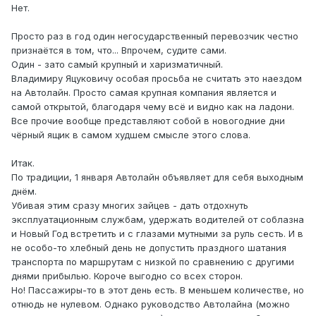
Нет.
Просто раз в год один негосударственный перевозчик честно
признаётся в том, что... Впрочем, судите сами.
Один - зато самый крупный и харизматичный.
Владимиру Яцуковичу особая просьба не считать это наездом
на Автолайн. Просто самая крупная компания является и
самой открытой, благодаря чему всё и видно как на ладони.
Все прочие вообще представляют собой в новогодние дни
чёрный ящик в самом худшем смысле этого слова.
Итак.
По традиции, 1 января Автолайн объявляет для себя выходным
днём.
Убивая этим сразу многих зайцев - дать отдохнуть
эксплуатационным службам, удержать водителей от соблазна
и Новый Год встретить и с глазами мутными за руль сесть. И в
не особо-то хлебный день не допустить праздного шатания
транспорта по маршрутам с низкой по сравнению с другими
днями прибылью. Короче выгодно со всех сторон.
Но! Пассажиры-то в этот день есть. В меньшем количестве, но
отнюдь не нулевом. Однако руководство Автолайна (можно