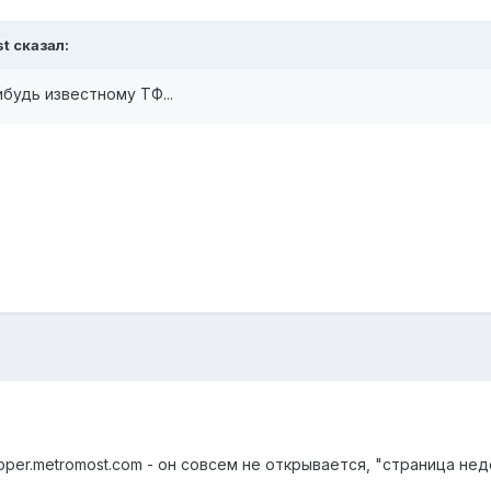
t сказал:
будь известному ТФ...
pper.metromost.com - он совсем не открывается, "страница нед