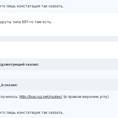
это лишь констатация так сказать..
шруты типа 881-го там есть.
рёдсмотрящий сказал:
_b сказал:
 случилось:
http://bus.ruz.net/routes/
(в правом верхнем углу)
это лишь констатация так сказать..