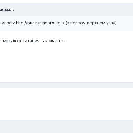
сказал:
училось:
http://bus.ruz.net/routes/
(в правом верхнем углу)
 лишь констатация так сказать..