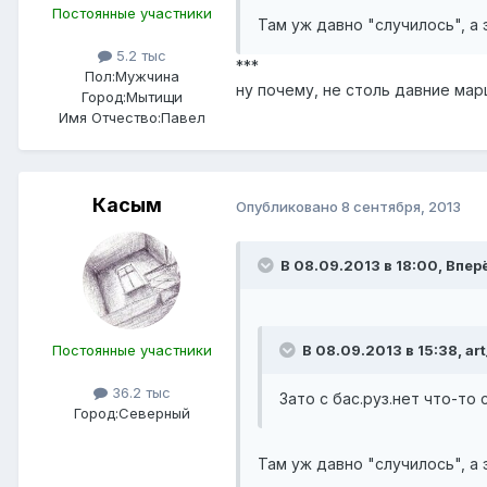
Постоянные участники
Там уж давно "случилось", а 
5.2 тыс
***
Пол:
Мужчина
ну почему, не столь давние мар
Город:
Мытищи
Имя Отчество:
Павел
Касым
Опубликовано
8 сентября, 2013
В 08.09.2013 в 18:00, Впе
Постоянные участники
В 08.09.2013 в 15:38, art
36.2 тыс
Зато с бас.руз.нет что-то
Город:
Северный
Там уж давно "случилось", а 