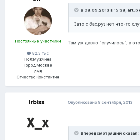
В 08.09.2013 в 15:38, art_b 
Зато с бас.руз.нет что-то сл
Постоянные участники
Там уж давно "случилось", а это
82.3 тыс
Пол:
Мужчина
Город:
Москва
Имя
Отчество:
Константин
Irbiss
Опубликовано
8 сентября, 2013
Вперёдсмотрящий сказал: