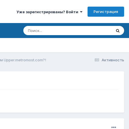
Регистрация
Уже зарегистрированы? Войти
м Upper.metromost.com?!
Активность