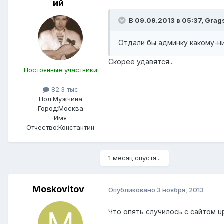
ий
В 09.09.2013 в 05:37, Grags
Отдали бы админку какому-ни
Скорее удавятся...
Постоянные участники
82.3 тыс
Пол:
Мужчина
Город:
Москва
Имя
Отчество:
Константин
1 месяц спустя...
Moskovitov
Опубликовано
3 ноября, 2013
Что опять случилось с сайтом u