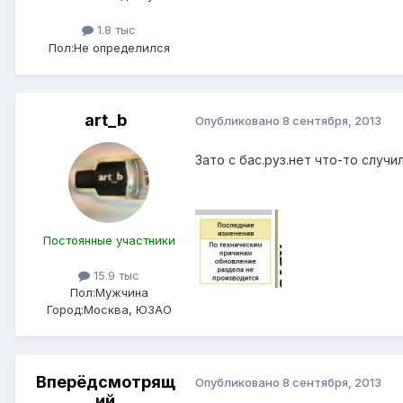
1.8 тыс
Пол:
Не определился
art_b
Опубликовано
8 сентября, 2013
Зато с бас.руз.нет что-то случи
Постоянные участники
15.9 тыс
Пол:
Мужчина
Город:
Москва, ЮЗАО
Вперёдсмотрящ
Опубликовано
8 сентября, 2013
ий