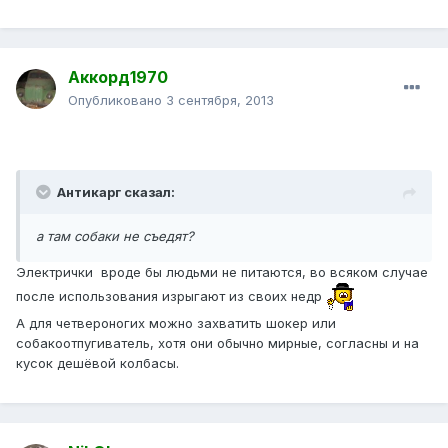
Аккорд1970
Опубликовано
3 сентября, 2013
Антикарг сказал:
а там собаки не съедят?
Электрички вроде бы людьми не питаются, во всяком случае
после использования изрыгают из своих недр
А для четвероногих можно захватить шокер или
собакоотпугиватель, хотя они обычно мирные, согласны и на
кусок дешёвой колбасы.