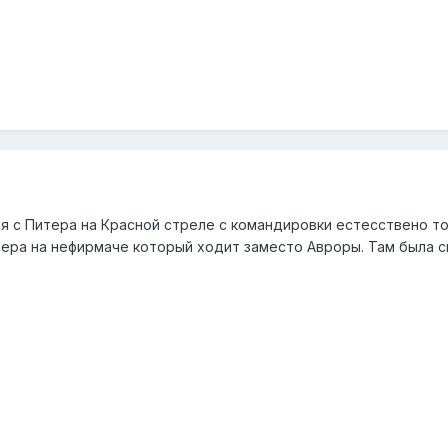
 с Питера на Красной стреле с командировки естесствено то 
итера на нефирмаче который ходит заместо Авроры. Там была 