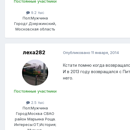
Постоянные участники
9.2 тыс
Пол:
Мужчина
Город:
г.Дзержинский,
Московская область
леха282
Опубликовано
11 января, 2014
Кстати помню когда возвращался
И в 2013 году возвращался с П
него.
Постоянные участники
2.5 тыс
Пол:
Мужчина
Город:
Москва СВАО
район Марьина Роща.
Интересы:
ОТ;История;
Музыка.