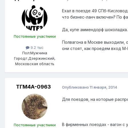
Ехал в поезде 49 СПб-Кисловодс
что бизнес-ланч включен? По фа
Да, купе аммендорф шоколадка. 
Постоянные участники
Полвагона в Москве выходили, о
9.2 тыс
они стоят, как проедем вход М-
Пол:
Мужчина
Город:
г.Дзержинский,
Московская область
ТГМ4А-0963
Опубликовано
11 января, 2014
Для поездов, на которые распр
В фирменных поездах - вагон с 
Постоянные участники