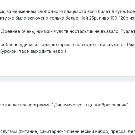
к, за неимением свободного плацкарта взял билет в купе. Все
кту же было включено только белье. Чай 25р, пиво 100-120р из
Древнее очень, никаких чувств ностальгии не вызвало. Туалет
собенно удивили люди, которые в проходе стояли уже от Ржев
Курской, так и выходить надо )
остраняется программа "Динамического ценообразования".
услугами (питание, санитарно-гигиенический набор, пресса, бе