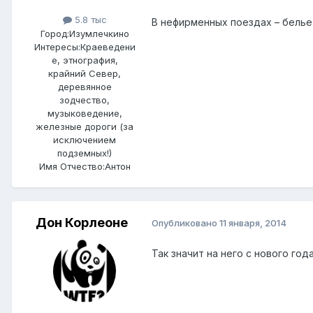
5.8 тыс
В нефирменных поездах – белье
Город:
Изумлечкино
Интересы:
Краеведени
е, этнография,
крайний Север,
деревянное
зодчество,
музыковедение,
железные дороги (за
исключением
подземных!)
Имя Отчество:
Антон
Дон Корлеоне
Опубликовано
11 января, 2014
Так значит на него с нового год