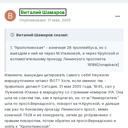
Виталий Шамаров
Опубликовано
31 мая, 2005
Виталий Шамаров сказал:
1. "Кропоткинская" - конечная 28 троллейбуса, но с
выездом к ней не через М.Ульяновой, а через Крупской и
вспомогательному проезду Ленинского проспекта.
19186[/snapback]
Извините, вынужден цитировать самого себя! Неужели
маршруточники читают ФОТ? Хотя, если именно так -
правильно делают! Сегодня, 31 мая 2005 года, 18:45, сел у
Лужников-Южных в маршрутку со странным номером 31А. Она
шла не совсем так, как я предлагал, но: от м."Университать"
шла по просп.Вернадского, поворот на Н.Крупской, и дальше
как раз по боковому проезду Ленинского просп., мимо
конечной Тб28 и её конкурента, затем до ул.Кравченко с
правым поворотом, потом обратно на просп.Вернадскоко и
опять к "Кропоткинской".