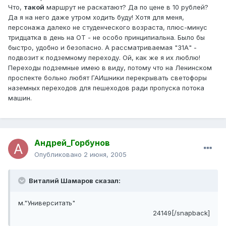
Что,
такой
маршрут не раскатают? Да по цене в 10 рублей?
Да я на него даже утром ходить буду! Хотя для меня,
персонажа далеко не студенческого возраста, плюс-минус
тридцатка в день на ОТ - не особо принципиальна. Было бы
быстро, удобно и безопасно. А рассматриваемая "31А" -
подвозит к подземному переходу. Ой, как же я их люблю!
Переходы подземные имею в виду, потому что на Ленинском
проспекте больно любят ГАИшники перекрывать светофоры
наземных переходов для пешеходов ради пропуска потока
машин.
Андрей_Горбунов
Опубликовано
2 июня, 2005
Виталий Шамаров сказал:
м."Университать"
24149[/snapback]