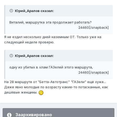
Юрий_Аралов сказал:
Виталий, маршрутка эта продолжает работать?
24460[/snapback]
Я не ездил несколько дней наземным ОТ. Только уже на
следующей неделе проверю.
Юрий_Аралов сказал:
одну из убитых в хлам ГАЗелей этого маршрута,
24460[/snapback]
На 28 маршруте от "Бетта-Автотранс" "ГАЗели" ещё хуже...
Даже явно молодые по возрасту какие-то потасканные, как
дешёвые женщины.
Заархивировано