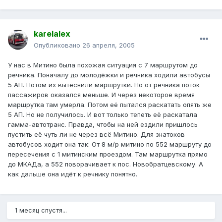
karelalex
Опубликовано
26 апреля, 2005
У нас в Митино была похожая ситуация с 7 маршрутом до
речника. Поначалу до молодёжки и речника ходили автобусы
5 АП. Потом их вытеснили маршрутки. Но от речника поток
пассажиров оказался меньше. И через некоторое время
маршрутка там умерла. Потом её пытался раскатать опять же
5 АП. Но не получилось. И вот только тепеть её раскатала
гамма-автотранс. Правда, чтобы на ней ездили пришлось
пустить её чуть ли не через всё Митино. Для знатоков
автобусов ходит она так: От 8 м/р митино по 552 маршруту до
пересечения с 1 митинским проездом. Там маршрутка прямо
до МКАДа, а 552 поворачивает к пос. Новобратцевскому. А
как дальше она идёт к речнику понятно.
1 месяц спустя...