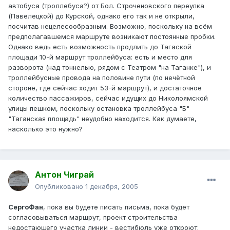
автобуса (троллебуса?) от Бол. Строченовского переулка
(Павелецкой) до Курской, однако его так и не открыли,
посчитав нецелесообразным. Возможно, поскольку на всём
предполагавшемся маршруте возникают постоянные пробки.
Однако ведь есть возможность продлить до Тагаской
площади 10-й маршрут троллейбуса: есть и место для
разворота (над тоннелью, рядом с Театром "на Таганке"), и
троллейбусные провода на половине пути (по нечётной
стороне, где сейчас ходит 53-й маршрут), и достаточное
количество пассажиров, сейчас идущих до Николоямской
улицы пешком, поскольку остановка троллейбуса "Б"
"Таганская площадь" неудобно находится. Как думаете,
насколько это нужно?
Антон Чиграй
Опубликовано
1 декабря, 2005
СергоФан
, пока вы будете писать письма, пока будет
согласовываться маршрут, проект строительства
недостающего участка линии - вестибюль уже откроют.