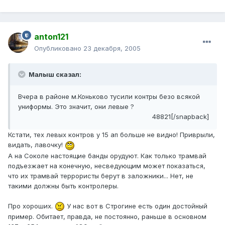
anton121
Опубликовано
23 декабря, 2005
Малыш сказал:
Вчера в районе м.Коньково тусили контры безо всякой
униформы. Это значит, они левые ?
48821[/snapback]
Кстати, тех левых контров у 15 ап больше не видно! Приврыли,
видать, лавочку!
А на Соколе настоящие банды орудуют. Как только трамвай
подъезжает на конечную, несведующим может показаться,
что их трамвай террористы берут в заложники... Нет, не
такими должны быть контролеры.
Про хороших.
У нас вот в Строгине есть один достойный
пример. Обитает, правда, не постоянно, раньше в основном