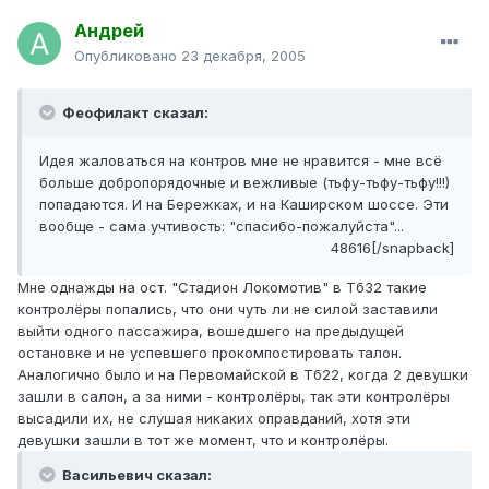
Андрей
Опубликовано
23 декабря, 2005
Феофилакт сказал:
Идея жаловаться на контров мне не нравится - мне всё
больше добропорядочные и вежливые (тьфу-тьфу-тьфу!!!)
попадаются. И на Бережках, и на Каширском шоссе. Эти
вообще - сама учтивость: "спасибо-пожалуйста"...
48616[/snapback]
Мне однажды на ост. "Стадион Локомотив" в Тб32 такие
контролёры попались, что они чуть ли не силой заставили
выйти одного пассажира, вошедшего на предыдущей
остановке и не успевшего прокомпостировать талон.
Аналогично было и на Первомайской в Тб22, когда 2 девушки
зашли в салон, а за ними - контролёры, так эти контролёры
высадили их, не слушая никаких оправданий, хотя эти
девушки зашли в тот же момент, что и контролёры.
Васильевич сказал: