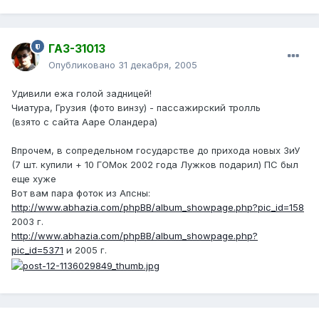
ГАЗ-31013
Опубликовано
31 декабря, 2005
Удивили ежа голой задницей!
Чиатура, Грузия (фото винзу) - пассажирский тролль
(взято с сайта Ааре Оландера)
Впрочем, в сопредельном государстве до прихода новых ЗиУ
(7 шт. купили + 10 ГОМок 2002 года Лужков подарил) ПС был
еще хуже
Вот вам пара фоток из Апсны:
http://www.abhazia.com/phpBB/album_showpage.php?pic_id=158
2003 г.
http://www.abhazia.com/phpBB/album_showpage.php?
pic_id=5371
и 2005 г.