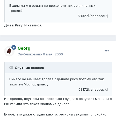
Будим ли мы ездить на низкопольных сочлиненных
тролях?
68027[/snapback]
Дуй в Ригу. И катайся.
Georg
Опубликовано
6 мая, 2006
Спутник сказал:
Ничего не мешает Тролза сделала рксу потому что так
захотел Мосгортранс ,
63172[/snapback]
Интересно, неужели он настолько глуп, что покупает машины с
РКСУ? или это такая экономия денег?
Е-моё, это даже стыдно как-то: регионы закупают спокойно