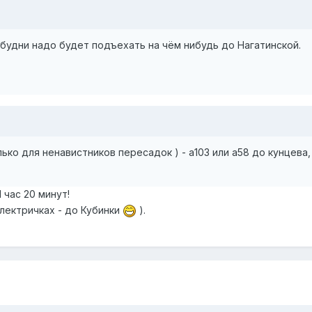
будни надо будет подъехать на чём нибудь до Нагатинской.
ько для ненавистников пересадок ) - а103 или а58 до кунцева
1 час 20 минут!
электричках - до Кубинки
).