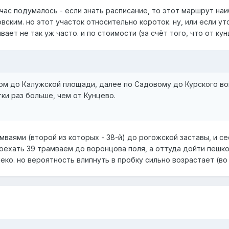
час подумалось - если знать расписание, то этот маршрут на
ским. но этот участок относительно короток. ну, или если у
вает не так уж часто. и по стоимости (за счёт того, что от ку
м до Калужской площади, далее по Садовому до Курского вокз
ки раз больше, чем от Кунцево.
амваями (второй из которых - 38-й) до рогожской заставы, и с
ехать 39 трамваем до воронцова поля, а оттуда дойти пешком д
леко. но вероятность влипнуть в пробку сильно возрастает (во 