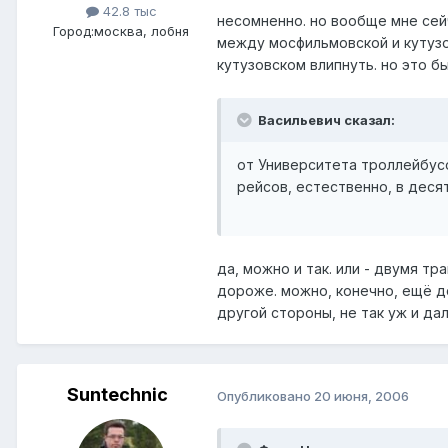
42.8 тыс
несомненно. но вообще мне сей
Город:
москва, лобня
между мосфильмовской и кутузов
кутузовском влипнуть. но это бы
Васильевич сказал:
от Университета троллейбусо
рейсов, естественно, в десят
да, можно и так. или - двумя тр
дороже. можно, конечно, ещё до
другой стороны, не так уж и да
Suntechnic
Опубликовано
20 июня, 2006