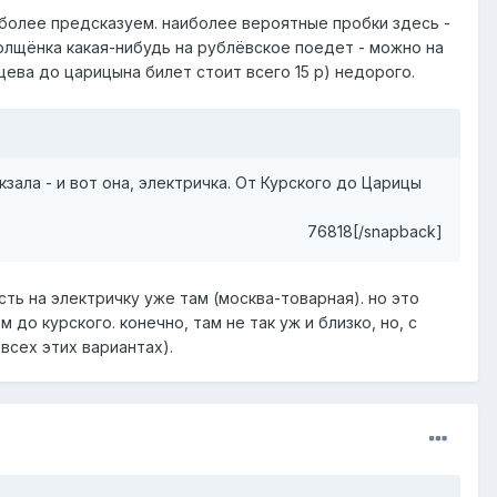
иболее предсказуем. наиболее вероятные пробки здесь -
толщёнка какая-нибудь на рублёвское поедет - можно на
нцева до царицына билет стоит всего 15 р) недорого.
ала - и вот она, электричка. От Курского до Царицы
76818[/snapback]
есть на электричку уже там (москва-товарная). но это
о курского. конечно, там не так уж и близко, но, с
всех этих вариантах).