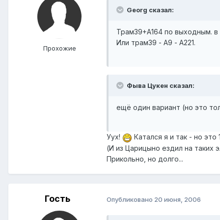
Georg сказал:
Трам39+А164 по выходным. в 
Или трам39 - А9 - А221.
Прохожие
Фыва Цукен сказал:
ещё один вариант (но это тол
Уух!
Катался я и так - но это 
(И из Царицыно ездил на таких 
Прикольно, но долго...
Гость
Опубликовано
20 июня, 2006