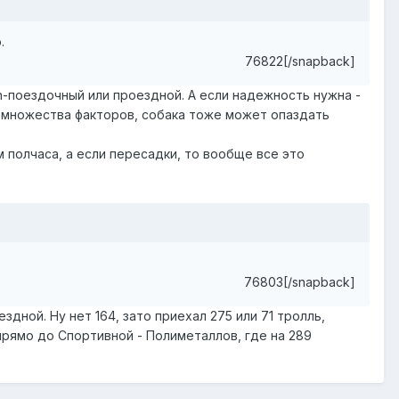
.
76822[/snapback]
n-поездочный или проездной. А если надежность нужна -
за множества факторов, собака тоже может опаздать
 полчаса, а если пересадки, то вообще все это
76803[/snapback]
дной. Ну нет 164, зато приехал 275 или 71 тролль,
 прямо до Спортивной - Полиметаллов, где на 289