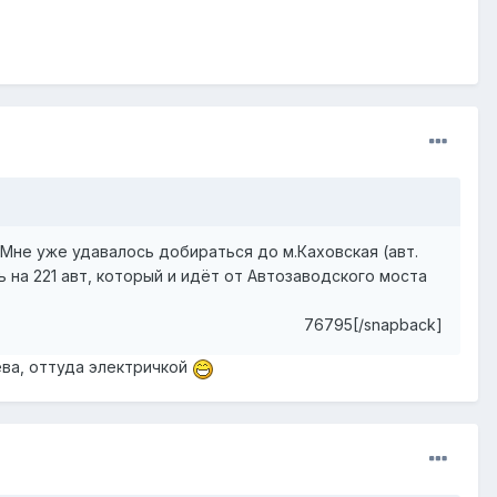
 Мне уже удавалось добираться до м.Каховская (авт.
ь на 221 авт, который и идёт от Автозаводского моста
76795[/snapback]
цева, оттуда электричкой