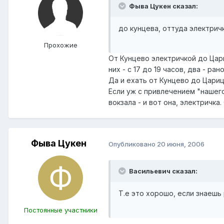
Фыва Цукен сказал:
до кунцева, оттуда электрич
Прохожие
От Кунцево электричкой до Цари
них - с 17 до 19 часов, два - р
Да и ехать от Кунцево до Цариц
Если уж с привлечением "нашег
вокзала - и вот она, электричка
Фыва Цукен
Опубликовано
20 июня, 2006
Васильевич сказал:
Т.е это хорошо, если знаешь
Постоянные участники