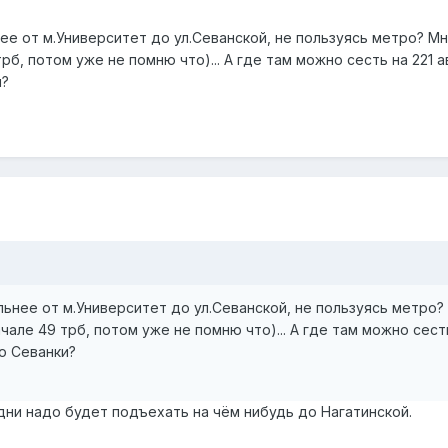
е от м.Университет до ул.Севанской, не пользуясь метро? Мн
рб, потом уже не помню что)... А где там можно сесть на 221 
и?
ьнее от м.Университет до ул.Севанской, не пользуясь метро?
але 49 трб, потом уже не помню что)... А где там можно сест
о Севанки?
дни надо будет подъехать на чём нибудь до Нагатинской.