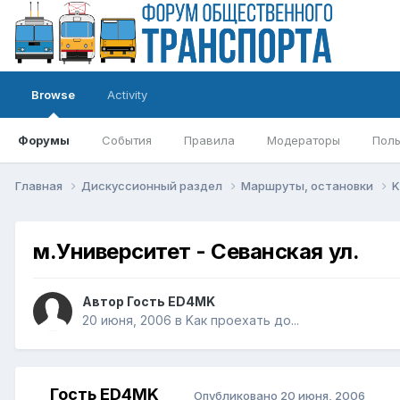
Browse
Activity
Форумы
События
Правила
Модераторы
Поль
Главная
Дискуссионный раздел
Маршруты, остановки
K
м.Университет - Севанская ул.
Автор Гость ED4MK
20 июня, 2006
в
Kак проехать до...
Гость ED4MK
Опубликовано
20 июня, 2006