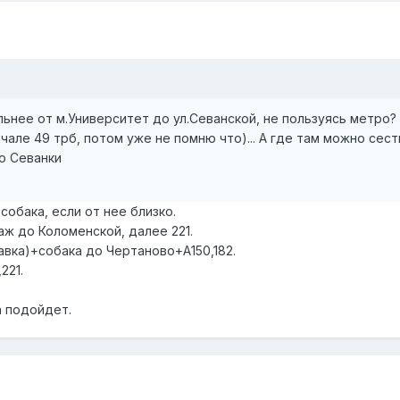
ьнее от м.Университет до ул.Севанской, не пользуясь метро?
але 49 трб, потом уже не помню что)... А где там можно сест
о Севанки
 собака, если от нее близко.
аж до Коломенской, далее 221.
шавка)+собака до Чертаново+А150,182.
221.
а подойдет.