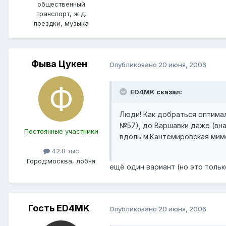
общественный
транспорт, ж.д.
поездки, музыка
Фыва Цукен
Опубликовано
20 июня, 2006
ED4MK сказал:
Люди! Как добраться оптимал
№57), до Варшавки даже (внач
Постоянные участники
вдоль м.Кантемировская мим
42.8 тыс
Город:
москва, лобня
ещё один вариант (но это толь
Гость ED4MK
Опубликовано
20 июня, 2006