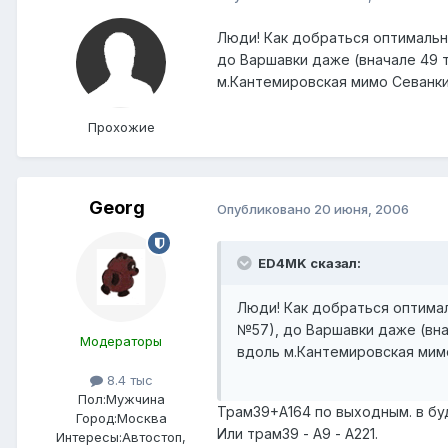
Люди! Как добраться оптимальне
до Варшавки даже (вначале 49 т
м.Кантемировская мимо Севанк
Прохожие
Georg
Опубликовано
20 июня, 2006
ED4MK сказал:
Люди! Как добраться оптимал
№57), до Варшавки даже (внач
Модераторы
вдоль м.Кантемировская мим
8.4 тыс
Пол:
Мужчина
Трам39+А164 по выходным. в бу
Город:
Москва
Или трам39 - А9 - А221.
Интересы:
Автостоп,