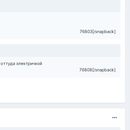
76803[/snapback]
, оттуда электричкой
76808[/snapback]