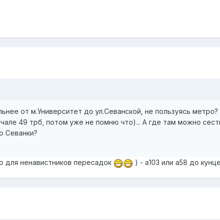
ьнее от м.Университет до ул.Севанской, не пользуясь метро?
але 49 трб, потом уже не помню что)... А где там можно сест
о Севанки?
ко для ненавистников пересадок
) - а103 или а58 до кун