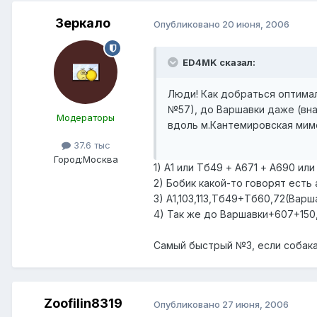
Зеркало
Опубликовано
20 июня, 2006
ED4MK сказал:
Люди! Как добраться оптимал
№57), до Варшавки даже (внач
Модераторы
вдоль м.Кантемировская мим
37.6 тыс
Город:
Москва
1) А1 или Тб49 + А671 + А690 или
2) Бобик какой-то говорят есть 
3) А1,103,113,Тб49+Тб60,72(Вар
4) Так же до Варшавки+607+150,
Самый быстрый №3, если собак
Zoofilin8319
Опубликовано
27 июня, 2006