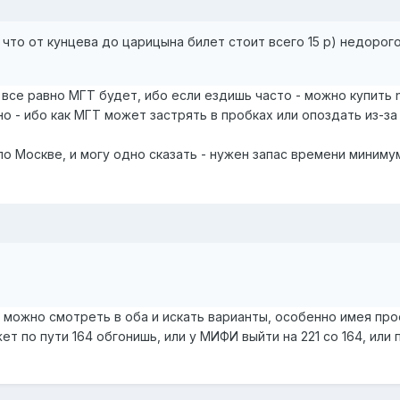
, что от кунцева до царицына билет стоит всего 15 р) недорого
все равно МГТ будет, ибо если ездишь часто - можно купить 
но - ибо как МГТ может застрять в пробках или опоздать из-
о Москве, и могу одно сказать - нужен запас времени минимум
 можно смотреть в оба и искать варианты, особенно имея проез
ет по пути 164 обгонишь, или у МИФИ выйти на 221 со 164, или