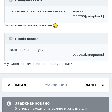
Trolleybus сказал:
То, что написано - я изменить не в состоянии!
277260[/snapback]
Ну так и не ты же ведь писал
Titanic сказал:
Надо тридцать штук...
277263[/snapback]
Угу. Сколько там один троллейбус стоит?
НАЗАД
Страница 7 из 8
ДАЛЕЕ
Заархивировано
Эта тема находится в архиве и закрыта для