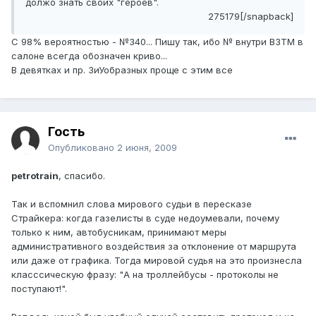
должо знать своих "героев".
275179[/snapback]
C 98% вероятностью - №340... Пишу так, ибо № внутри ВЗТМ в
салоне всегда обозначен криво...
В девятках и пр. ЗиУобразных проще с этим все
Гость
Опубликовано
2 июня, 2009
petrotrain
, спасибо.
Так и вспомнил слова мирового судьи в пересказе
Страйкера: когда газелисты в суде недоумевали, почему
только к ним, автобусникам, принимают меры
административного воздействия за отклонение от маршрута
или даже от графика. Тогда мировой судья на это произнесла
класссическую фразу: "А на троллейбусы - протоколы не
поступают!".