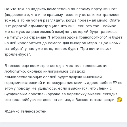
Но что там за надпись намалевана по левому борту 358-го?
(подозреваю, что и по правому тоже. и у остальных траликов -
тоже), а то не успел разглядеть, когда проезжал мимо. Опять
"От дорогой администрации", что ли? Если это так - сейчас
же сажусь за разгромный памфлет, который будет размещен
на титульной странице "Петрозаводска транспортного" и будет
на ней красоваться до самого дня выборов мэра. "Два новых
автобуса" у нас уже есть, теперь будет "Три почти новых
троллейбуса".
Я только еще посмотрю сегодня местные теленовости:
любопытно, сколько килограммов сладких
самовосхваляющих соплей будет пущено нынешней
горадминистрацией и тележурналистами в адрес себя и ЕР по
этому поводу. Не удивлюсь, если выяснится, что Левин с
Булдаковым собственноручно за веревочку вывели сегодня
эти троллейбусы из депо на линию, а Ванько толкал сзади.
Ждем-с теленовостей.