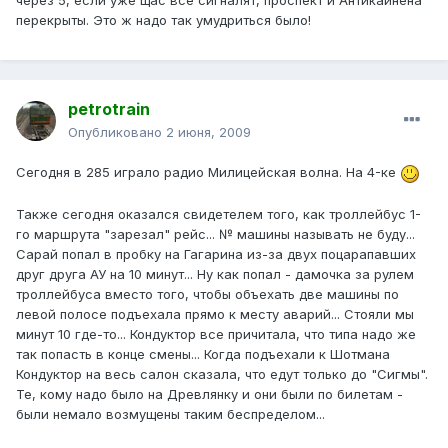
через 5, если уже щас все сигналят, проспект и Антикайнена
перекрыты. Это ж надо так умудриться было!
petrotrain
Опубликовано
2 июня, 2009
Сегодня в 285 играло радио Милицейская волна. На 4-ке
Также сегодня оказался свидетелем того, как троллейбус 1-
го маршрута "зарезал" рейс... № машины называть не буду...
Сарай попал в пробку на Гагарина из-за двух поцарапавших
друг друга АУ на 10 минут... Ну как попал - дамочка за рулем
троллейбуса вместо того, чтобы объехать две машины по
левой полосе подъехала прямо к месту аварий... Стояли мы
минут 10 где-то... Кондуктор все причитала, что типа надо же
так попасть в конце смены... Когда подъехали к Шотмана
Кондуктор на весь салон сказала, что едут только до "Сигмы".
Те, кому надо было на Древлянку и они были по билетам -
были немало возмущены таким беспределом...