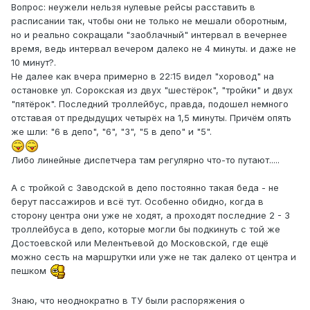
Вопрос: неужели нельзя нулевые рейсы расставить в
расписании так, чтобы они не только не мешали оборотным,
но и реально сокращали "заоблачный" интервал в вечернее
время, ведь интервал вечером далеко не 4 минуты. и даже не
10 минут?.
Не далее как вчера примерно в 22:15 видел "хоровод" на
остановке ул. Сорокская из двух "шестёрок", "тройки" и двух
"пятёрок". Последний троллейбус, правда, подошел немного
отставая от предыдущих четырёх на 1,5 минуты. Причём опять
же шли: "6 в депо", "6", "3", "5 в депо" и "5".
Либо линейные диспетчера там регулярно что-то путают.....
А с тройкой с Заводской в депо постоянно такая беда - не
берут пассажиров и всё тут. Особенно обидно, когда в
сторону центра они уже не ходят, а проходят последние 2 - 3
троллейбуса в депо, которые могли бы подкинуть с той же
Достоевской или Мелентьевой до Московской, где ещё
можно сесть на маршрутки или уже не так далеко от центра и
пешком
Знаю, что неоднократно в ТУ были распоряжения о