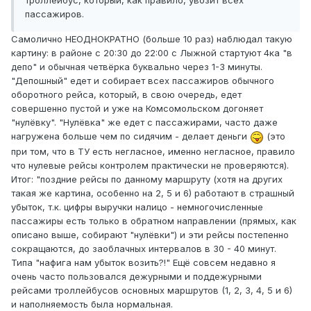
троллейбус, который, как правило, увозит всех
пассажиров.
Самолично НЕОДНОКРАТНО (больше 10 раз) наблюдал такую
картину: в районе с 20:30 до 22:00 с Лыжной стартуют 4ка "в
депо" и обычная четвёрка буквально через 1-3 минуты.
"Депошный" едет и собирает всех пассажиров обычного
оборотного рейса, который, в свою очередь, едет
совершенно пустой и уже на Комсомольском догоняет
"нулёвку". "Нулёвка" же едет с пассажирами, часто даже
нагружена больше чем по сидячим - делает деньги
(это
при том, что в ТУ есть негласное, именно негласное, правило
что нулевые рейсы контролем практически не проверяются).
Итог: "поздние рейсы по данному маршруту (хотя на других
такая же картина, особенно на 2, 5 и 6) работают в страшный
убыток, т.к. цифры выручки налицо - немногочисленные
пассажиры есть только в обратном направлении (прямых, как
описано выше, собирают "нулёвки") и эти рейсы постепенно
сокращаются, до заоблачных интервалов в 30 - 40 минут.
Типа "нафига нам убыток возить?!" Ещё совсем недавно я
очень часто пользовался дежурными и поддежурными
рейсами троллейбусов основных маршрутов (1, 2, 3, 4, 5 и 6)
и наполняемость была нормальная.