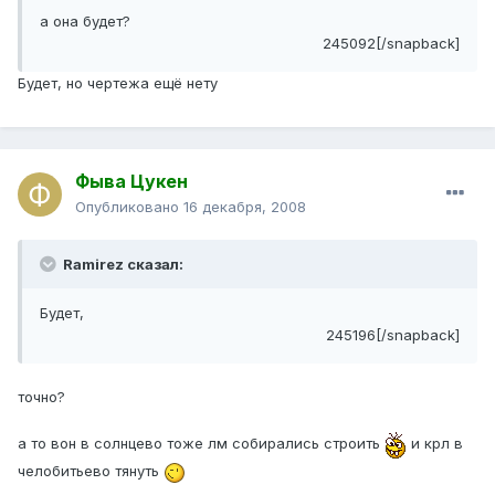
а она будет?
245092[/snapback]
Будет, но чертежа ещё нету
Фыва Цукен
Опубликовано
16 декабря, 2008
Ramirez сказал:
Будет,
245196[/snapback]
точно?
а то вон в солнцево тоже лм собирались строить
и крл в
челобитьево тянуть