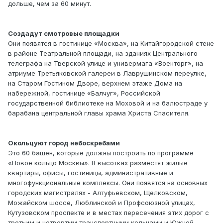
дольше, чем за 60 минут.
Создадут смотровые площадки
Они появятся в гостинице «Москва», на Китайгородской стене
в районе Театральной площади, на зданиях Центрального
телеграфа на Тверской улице и универмага «Военторг», на
атриуме Третьяковской галереи в Лаврушинском переулке,
на Старом Гостином Дворе, верхнем этаже Дома на
набережной, гостинице «Балчуг», Российской
государственной библиотеке на Моховой и на балюстраде у
барабана центральной главы храма Христа Спасителя.
Окольцуют город небоскребами
Это 60 башен, которые должны построить по программе
«Новое кольцо Москвы». В высотках разместят жилые
квартиры, офисы, гостиницы, административные и
многофункциональные комплексы. Они появятся на основных
городских магистралях - Алтуфьевском, Щелковском,
Можайском шоссе, Люблинской и Профсоюзной улицах,
Кутузовском проспекте и в местах пересечения этих дорог с
третьим и четвертым транспортными кольцами и Южной