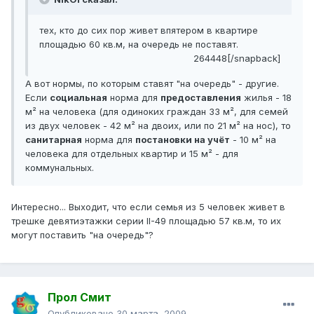
тех, кто до сих пор живет впятером в квартире
площадью 60 кв.м, на очередь не поставят.
264448[/snapback]
А вот нормы, по которым ставят "на очередь" - другие.
Если
социальная
норма для
предоставления
жилья - 18
м² на человека (для одиноких граждан 33 м², для семей
из двух человек - 42 м² на двоих, или по 21 м² на нос), то
санитарная
норма для
постановки на учёт
- 10 м² на
человека для отдельных квартир и 15 м² - для
коммунальных.
Интересно... Выходит, что если семья из 5 человек живет в
трешке девятиэтажки серии II-49 площадью 57 кв.м, то их
могут поставить "на очередь"?
Прол Смит
Опубликовано
30 марта, 2009