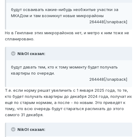
будут осваивать какие-нибудь необжитые участки за
МКАДом и там возникнут новые микрорайоны
264448[/snapback]
Но в Генплане этих микрорайонов нет, и метро к ним тоже не
спланировано.
NikOl сказал:
будут давать тем, кто к тому моменту будет получать
квартиры по очереди.
264448[/snapback]
Т.е. если норму решат увеличить с 1 января 2025 года, то те,
кто будет получать квартиры до декабря 2024 года, получат их
ещё по старым нормам, а после - по новым. Это приведёт к
тому, что всю очередь будут стараться распихать до этого
самого 31 декабря.
NikOl сказал: