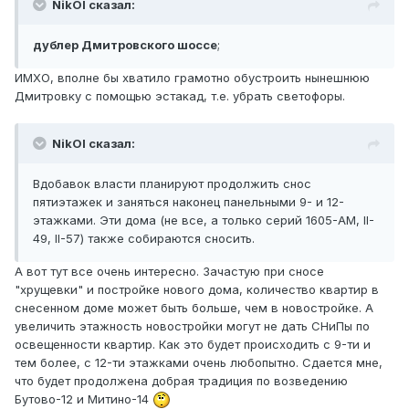
NikOl сказал:
дублер Дмитровского шоссе
;
ИМХО, вполне бы хватило грамотно обустроить нынешнюю
Дмитровку с помощью эстакад, т.е. убрать светофоры.
NikOl сказал:
Вдобавок власти планируют продолжить снос
пятиэтажек и заняться наконец панельными 9- и 12-
этажками. Эти дома (не все, а только серий 1605-АМ, II-
49, II-57) также собираются сносить.
А вот тут все очень интересно. Зачастую при сносе
"хрущевки" и постройке нового дома, количество квартир в
снесенном доме может быть больше, чем в новостройке. А
увеличить этажность новостройки могут не дать СНиПы по
освещенности квартир. Как это будет происходить с 9-ти и
тем более, с 12-ти этажками очень любопытно. Сдается мне,
что будет продолжена добрая традиция по возведению
Бутово-12 и Митино-14