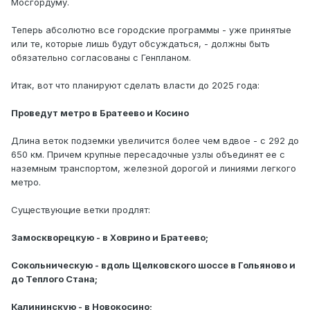
Мосгордуму.
Теперь абсолютно все городские программы - уже принятые
или те, которые лишь будут обсуждаться, - должны быть
обязательно согласованы с Генпланом.
Итак, вот что планируют сделать власти до 2025 года:
Проведут метро в Братеево и Косино
Длина веток подземки увеличится более чем вдвое - с 292 до
650 км. Причем крупные пересадочные узлы объединят ее с
наземным транспортом, железной дорогой и линиями легкого
метро.
Существующие ветки продлят:
Замоскворецкую - в Ховрино и Братеево;
Сокольническую - вдоль Щелковского шоссе в Гольяново и
до Теплого Стана;
Калининскую - в Новокосино;