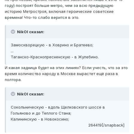
году) построят больше метро, чем за всю предыдущую
историю Метростроя, включая героические советские
времена! Что-то слабо верится в это.
NikOl сказал:
Замоскворецкую - в Ховрино и Братеево;
...
Таганско-Краснопресненскую - в Жулебино.
И какая задница будет на этих линиях? Если учесть, что за это
время количество народу в Москве вырастет ещё раза в
полтора.
NikOl сказал:
Сокольническую - вдоль Щелковского шоссе в
Гольяново и до Теплого Стана;
Калининскую - в Новокосино;
264419[/snapback]