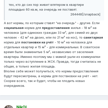
тех, кто до сих пор живет впятером в квартире
площадью 60 кв.м, на очередь не поставят.
264448[/snapback]
А вот нормы, по которым ставят "на очередь" - другие. Если
социальная
норма для
предоставления
жилья - 18 м² на
человека (для одиноких граждан 33 м², для семей из двух
человек - 42 м² на двоих, или по 21 м² на нос), то
санитарная
норма для
постановки на учёт
- 10 м² на человека для
отдельных квартир и 15 м² - для коммунальных. В советское
время были знаменитые 5 м², независимо от заселения
квартиры. Именно поэтому мы с мамой ушли из коммуналки
только через вступление в ЖСК. Правда, тогда считалась не
общая, а только жилая площадь.
Вполне себе может получиться, что нормы предоставления
будут пересмотрены, а нормы для постановки на учёт - нет.
Скорее всего, так и будет, чтобы не плодить новых
очередников.
NikOl