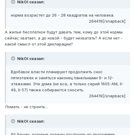
NikOl сказал:
норма возрастет до 26 - 28 квадратов на человека.
264419[/snapback]
А жильё бесплатное будут давать тем, кому до этой нормы
сейчас хватает, а до новой - будет нехватать? А если нет -
какой смысл от этой декларации?
NikOl сказал:
Вдобавок власти планируют продолжить снос
пятиэтажек и заняться наконец панельными 9- и 12-
этажками. Эти дома (не все, а только серий 1605-АМ, II-
49, II-57) также собираются сносить.
264419[/snapback]
Ломать - не строить...
NikOl сказал:
60 башен, которые должны построить по программе