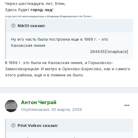
Через шестнадцать лет, блин,
Здесь будет
город-зад
!
(и да простят меня модераторы и Владимир Владимирович Не Путин)...
NikOl сказал:
Ну его часть была построена еще в 1969 г. - это
Каховская линия
264435[/snapback]
В 1969 г. это была не Каховская линия, а Горьковско-
Замоскворецкая. И метро в Орехово-Борисово, как и самого
этого района, ещё и в помине не было.
Антон Чиграй
Опубликовано
30 марта, 2009
Pilot Volkov сказал: