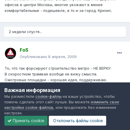
офисов в центре Москвы, многие уезжают в менее
комфортабельные - подешевле, а то и за город. Кризис.
2 недели спустя...
FoS
Опубликовано
8 апреля, 2009
То, что так форсируют строительство метро - НЕ ВЕРЮ!
В скоростном трамвае вообще не вижу смысла.
Смотровые площадки - хорошая идея, поддерживаю.
Небоскребы - хорошо, но наверняка получится "как всегда".
Важная информация
Мало того, что надо их красиво вписать в облик города, еще
Мы разместили
cookie-файлы
на ваше устройство, чтобы
надо учитывать инфраструктуру, чтоб не было как рядом с
помочь сделать этот сайт лучше. Вы можете
изменить свои
некоторыми крупными ТРК - из-за паркующихся автоуродов
настройки cookie-файлов
, или продолжить без изменения
нормально не проедешь.
настроек.
Про дублеры дорог и жилплощадь - не интересовался.
Принять cookie
Отклонить файлы сookie
Скорее всего, хорошее дело утонет в бюрократии.