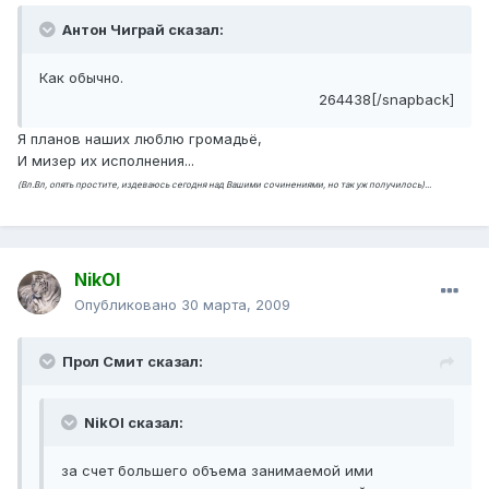
Антон Чиграй сказал:
Как обычно.
264438[/snapback]
Я планов наших люблю громадьё,
И мизер их исполнения...
(Вл.Вл, опять простите, издеваюсь сегодня над Вашими сочинениями, но так уж получилось)...
NikOl
Опубликовано
30 марта, 2009
Прол Смит сказал:
NikOl сказал:
за счет большего объема занимаемой ими