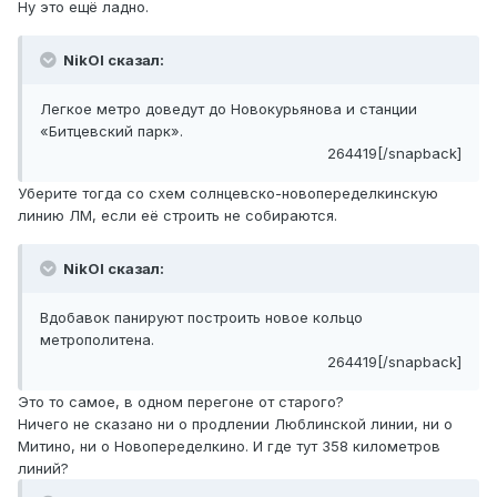
Ну это ещё ладно.
NikOl сказал:
Легкое метро доведут до Новокурьянова и станции
«Битцевский парк».
264419[/snapback]
Уберите тогда со схем солнцевско-новопеределкинскую
линию ЛМ, если её строить не собираются.
NikOl сказал:
Вдобавок панируют построить новое кольцо
метрополитена.
264419[/snapback]
Это то самое, в одном перегоне от старого?
Ничего не сказано ни о продлении Люблинской линии, ни о
Митино, ни о Новопеределкино. И где тут 358 километров
линий?