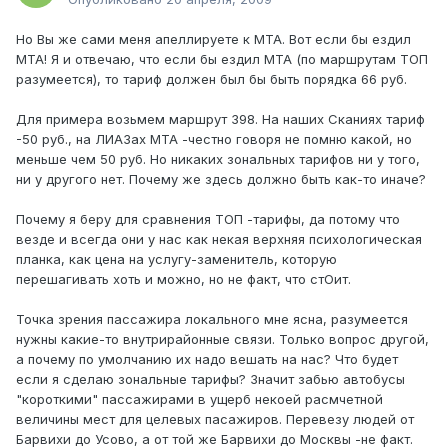
Но Вы же сами меня апеллируете к МТА. Вот если бы ездил
МТА! Я и отвечаю, что если бы ездил МТА (по маршрутам ТОП
разумеется), то тариф должен был бы быть порядка 66 руб.
Для примера возьмем маршрут 398. На наших Сканиях тариф
-50 руб., на ЛИАЗах МТА -честно говоря не помню какой, но
меньше чем 50 руб. Но никаких зональных тарифов ни у того,
ни у другого нет. Почему же здесь должно быть как-то иначе?
Почему я беру для сравнения ТОП -тарифы, да потому что
везде и всегда они у нас как некая верхняя психологическая
планка, как цена на услугу-заменитель, которую
перешагивать хоть и можно, но не факт, что стОит.
Точка зрения пассажира локального мне ясна, разумеется
нужны какие-то внутрирайонные связи. Только вопрос другой,
а почему по умолчанию их надо вешать на нас? Что будет
если я сделаю зональные тарифы? Значит забью автобусы
"короткими" пассажирами в ущерб некоей расмчетной
величины мест для целевых пасажиров. Перевезу людей от
Барвихи до Усово, а от той же Барвихи до Москвы -не факт.