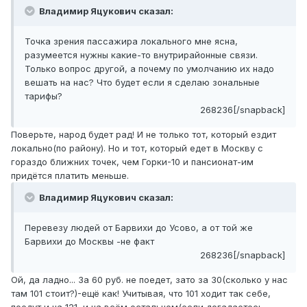
Владимир Яцукович сказал:
Точка зрения пассажира локального мне ясна,
разумеется нужны какие-то внутрирайонные связи.
Только вопрос другой, а почему по умолчанию их надо
вешать на нас? Что будет если я сделаю зональные
тарифы?
268236[/snapback]
Поверьте, народ будет рад! И не только тот, который ездит
локально(по району). Но и тот, который едет в Москву с
гораздо ближних точек, чем Горки-10 и пансионат-им
придётся платить меньше.
Владимир Яцукович сказал:
Перевезу людей от Барвихи до Усово, а от той же
Барвихи до Москвы -не факт
268236[/snapback]
Ой, да ладно... За 60 руб. не поедет, зато за 30(сколько у нас
там 101 стоит?)-ещё как! Учитывая, что 101 ходит так себе,