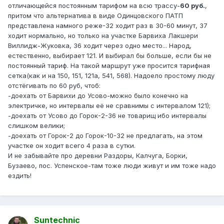
отличающейся постоянным тарифом на всю трассу-
60 руб.
,
притом что альтернатива в виде Одинцовского ПАТП
представлена намного реже-32 ходит раз в 30-60 минут, 37
ходит нормально, но только на участке Барвиха Лакшери
Виллидж-Жуковка, 36 ходит через одно место... Народ,
естественно, выбирает 121. И выбирал бы больше, если бы не
постоянный тариф. На такой маршрут уже просится тарифная
сетка(как и на 150, 151, 121а, 541, 568). Надоело простому люду
отстёгивать по 60 руб, чтоб:
-доехать от Барвихи до Усово-можно было конечно на
электричке, но интервалы её не сравнимы с интервалом 121);
-доехать от Усово до Горок-2-36 не товарищ ибо интервалы
слишком велики;
-доехать от Горок-2 до Горок-10-32 не предлагать, на этом
участке он ходит всего 4 раза в сутки.
И не забывайте про деревни Раздоры, Калчуга, Борки,
Бузаево, пос. Успенское-там тоже люди живут и им тоже надо
ездить!
Suntechnic