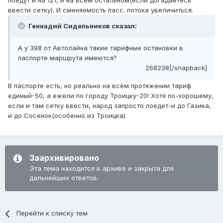
поедут и на 121, и на всём остальном(если догадаетесь
ввести сетку). И сменяемость пасс. потока увеличиться.
Геннадий Сидельников сказал:
А у 398 от Автолайна такие тарифные остановки в
паспорте маршрута имеются?
268238[/snapback]
В паспорте есть, но реально на всём протяжении тариф
единый-50, а ежели по городу Троицку-20! Хотя по-хорошему,
если и там сетку ввести, народ запросто поедет-и до Газика,
и до Сосенок(особенно из Троицка).
Заархивировано
Эта тема находится в архиве и закрыта для
дальнейших ответов.
Перейти к списку тем