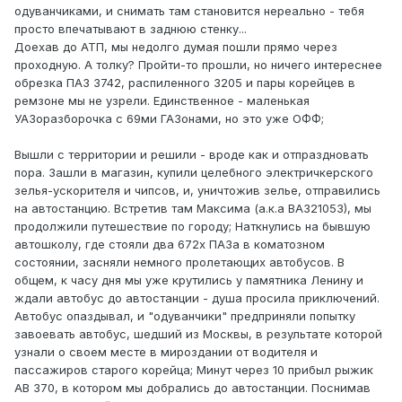
одуванчиками, и снимать там становится нереально - тебя
просто впечатывают в заднюю стенку...
Доехав до АТП, мы недолго думая пошли прямо через
проходную. А толку? Пройти-то прошли, но ничего интереснее
обрезка ПАЗ 3742, распиленного 3205 и пары корейцев в
ремзоне мы не узрели. Единственное - маленькая
УАЗоразборочка с 69ми ГАЗонами, но это уже ОФФ;
Вышли с территории и решили - вроде как и отпраздновать
пора. Зашли в магазин, купили целебного электричкерского
зелья-ускорителя и чипсов, и, уничтожив зелье, отправились
на автостанцию. Встретив там Максима (а.к.а ВАЗ21053), мы
продолжили путешествие по городу; Наткнулись на бывшую
автошколу, где стояли два 672х ПАЗа в коматозном
состоянии, засняли немного пролетающих автобусов. В
общем, к часу дня мы уже крутились у памятника Ленину и
ждали автобус до автостанции - душа просила приключений.
Автобус опаздывал, и "одуванчики" предприняли попытку
завоевать автобус, шедший из Москвы, в результате которой
узнали о своем месте в мироздании от водителя и
пассажиров старого корейца; Минут через 10 прибыл рыжик
АВ 370, в котором мы добрались до автостанции. Поснимав