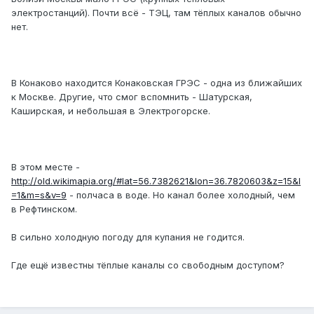
электростанций). Почти всё - ТЭЦ, там тёплых каналов обычно
нет.
В Конаково находится Конаковская ГРЭС - одна из ближайших
к Москве. Другие, что смог вспомнить - Шатурская,
Каширская, и небольшая в Электрогорске.
В этом месте -
http://old.wikimapia.org/#lat=56.7382621&lon=36.7820603&z=15&l
=1&m=s&v=9
- полчаса в воде. Но канал более холодный, чем
в Рефтинском.
В сильно холодную погоду для купания не годится.
Где ещё известны тёплые каналы со свободным доступом?