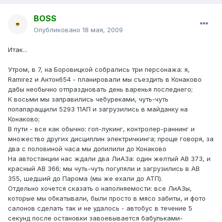
BOSS
Опубликовано
18 мая, 2009
Итак...
Утром, в 7, на Боровицкой собрались три персонажа: я,
Ramirez и Антон654 - планировали мы съездить в Конаково
дабы необычно отпраздновать день варенья последнего;
К восьми мы заправились чебуреками, чуть-чуть
попапараццили 5293 11АП и загрузились в майданку на
Конаково;
В пути - все как обычно: гоп-лукинг, контролер-раннинг и
множество других дисциплин электричкинга; проще говоря, за
два с половиной часа мы допилили до Конаково
На автостанции нас ждали два ЛиАЗа: один желтый АВ 373, и
красный АВ 366; мы чуть-чуть погуляли и загрузились в АВ
355, шедший до Парома (мы же ехали до АТП).
Отдельно хочется сказать о наполняемости: все ЛиАЗы,
которые мы обкатывали, были просто в мясо забиты, и фото
салонов сделать так и не удалось - автобус в течение 5
секунд после остановки завоевывается бабульками-