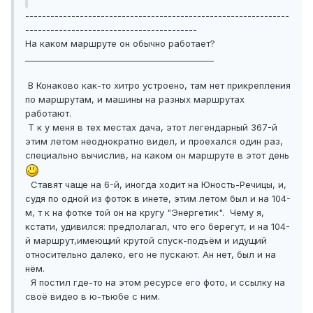
---------------------------------------------------------------
-----------------------------------------
На каком маршруте он обычно работает?
_____________________________________________
В Конаково как-то хитро устроено, там нет прикрепления
по маршрутам, и машины на разных маршрутах
работают.
Т к у меня в тех местах дача, этот легендарный 367-й
этим летом неоднократно видел, и проехался один раз,
специально вычислив, на каком он маршруте в этот день
Ставят чаще на 6-й, иногда ходит на Юность-Речицы, и,
судя по одной из фоток в инете, этим летом был и на 104-
м, т к на фотке той он на кругу "Энергетик". Чему я,
кстати, удивился: предполагал, что его берегут, и на 104-
й маршрут,имеющий крутой спуск-подъём и идущий
относительно далеко, его не пускают. Ан нет, был и на
нём.
Я постил где-то на этом ресурсе его фото, и ссылку на
своё видео в ю-тьюбе с ним.