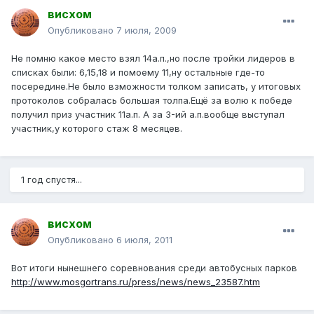
висхом
Опубликовано
7 июля, 2009
Не помню какое место взял 14а.п.,но после тройки лидеров в
списках были: 6,15,18 и помоему 11,ну остальные где-то
посередине.Не было взможности толком записать, у итоговых
протоколов собралась большая толпа.Ещё за волю к победе
получил приз участник 11а.п. А за 3-ий а.п.вообще выступал
участник,у которого стаж 8 месяцев.
1 год спустя...
висхом
Опубликовано
6 июля, 2011
Вот итоги нынешнего соревнования среди автобусных парков
http://www.mosgortrans.ru/press/news/news_23587.htm