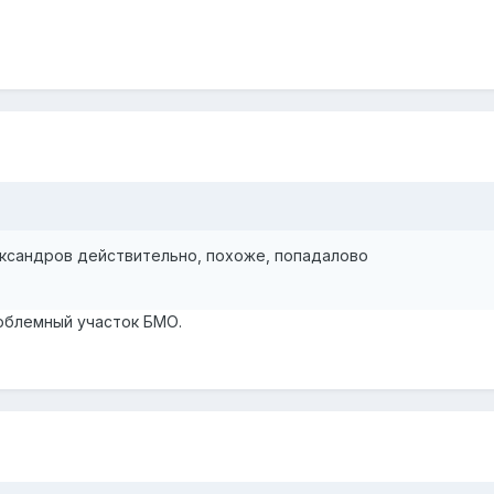
ксандров действительно, похоже, попадалово
облемный участок БМО.