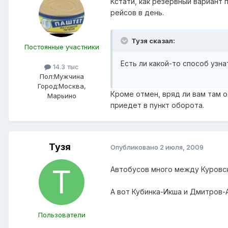
Кстати, как резервный вариант 
рейсов в день.
Тузя сказал:
Постоянные участники
Есть ли какой-то способ узн
14.3 тыс
Пол:
Мужчина
Город:
Москва,
Кроме отмен, вряд ли вам там о
Марьино
приедет в пункт оборота.
Тузя
Опубликовано
2 июля, 2009
Автобусов много между Куровс
А вот Кубинка-Икша и Дмитров-
Пользователи