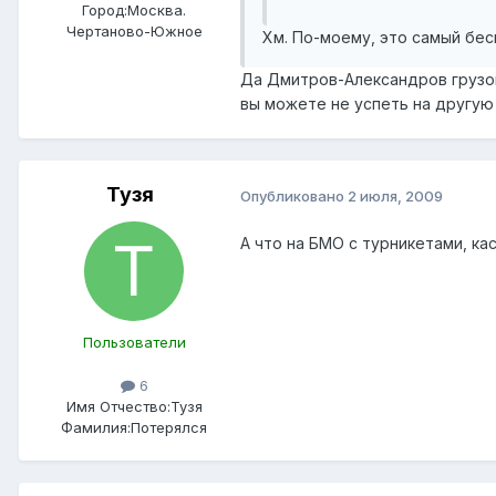
Город:
Москва.
Чертаново-Южное
Хм. По-моему, это самый бе
Да Дмитров-Александров грузов
вы можете не успеть на другую
Тузя
Опубликовано
2 июля, 2009
А что на БМО с турникетами, к
Пользователи
6
Имя Отчество:
Тузя
Фамилия:
Потерялся