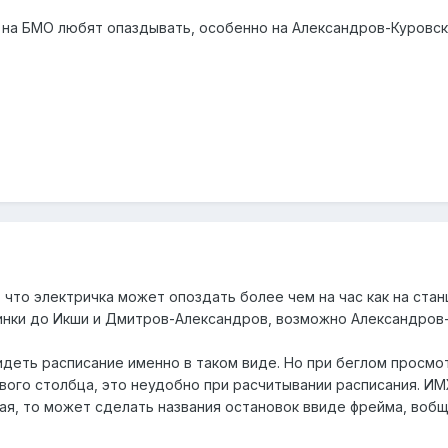
 на БМО любят опаздывать, особенно на Александров-Куровс
, что электричка может опоздать более чем на час как на ста
инки до Икши и Дмитров-Александров, возможно Александров-
идеть расписание именно в таком виде. Но при беглом просмо
вого столбца, это неудобно при расчитывании расписания. И
шая, то может сделать названия остановок ввиде фрейма, воб