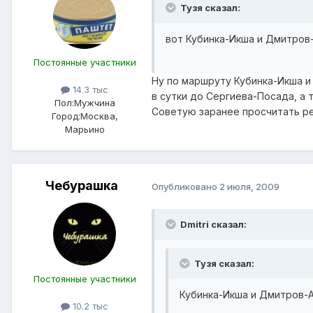
Тузя сказал:
вот Кубинка-Икша и Дмитров
Постоянные участники
Ну по маршруту Кубинка-Икша и
14.3 тыс
в сутки до Сергиева-Посада, а 
Пол:
Мужчина
Советую заранее просчитать р
Город:
Москва,
Марьино
Чебурашка
Опубликовано
2 июля, 2009
Dmitri сказал:
Тузя сказал:
Постоянные участники
Кубинка-Икша и Дмитров-
10.2 тыс