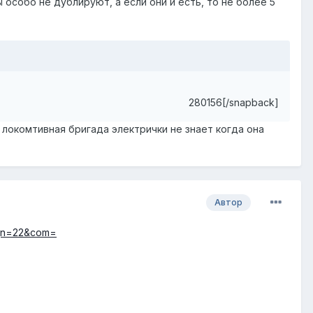
 особо не дублируют, а если они и есть, то не более 5
280156[/snapback]
 локомтивная бригада электрички не знает когда она
Автор
.p;n=22&com=