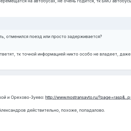
перемещатся на автобусах, не очень годится, тк БМО автобусы
ать, отменился поезд или просто задерживается?
тветят, тк точной информацией никто особо не владеет, даже
кой и Орехово-Зуево:
http://www.mostransavto.ru/?page=rasp&..
Александров действительно, похоже, попадалово.