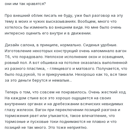
они им так нравятся?
Про внешний облик писать не буду, уже был разговор на эту
тему в моих и чужих высказываниях. Вообщем, много что
хотелось бы изменить во внешнем виде. Но мне было очень
интересно оценить его внутри и в движении.
Дизайн салона, в принципе, нормально. Сиденья удобные.
Изготовление некоторых конструкций очень напоминало вагон
Т6, что порадовало. Неплохое исполнение окон и освещения,
ровный пол. А вот обшивка на потолке оказалась выполненной
из разного пластика, - глянцевого и матового. Получается, что
было под рукой, то и прикручивали. Нехорошо как то, вся таки
за это деньги берутся и немалые...
Теперь о том, что совсем не понравилось. Очень жесткий ход.
На каждом стыке все это хорошо ощущается на своих
внутренних органах и на дребезжании всячиских невидимых
глазу железок. Вагон при переключении позиций разгона и
торможения рвет или утыкается, такое впечатление, что
тормозные и пусковые токи поднимаются не плавно и что
позиций не так много. Это тоже неприятно.