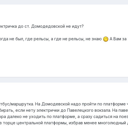
лектричка до ст. Домодедовской не идут?
огда не был, где рельсы, а где не рельсы, не знаю
А Вам за
бус/маршрутка. На Домодевской надо пройти по платформе ч
збирать, если нету электрички до Павелецкого вокзала. На па
ора далеко не уходить по платформе, а сразу садиться на по
в торце центральной платформы, избрав менее многолюдный 