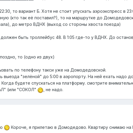
2:30, то вариант Б. Хотя не стоит упускать аэроэкспресс в 23:
чную (кто так её поставил?), то на маршрутке до Домодедовс
зала), до метро ВДНХ (выход со стороны хвоста поезда)
а должен быть троллейбус 48. В 1:05 где-то у ВДНХ. До останов
поздно, то (одно из двух)
вызвать по телефону такси уже на Домодедовской.
ь выезда "зелёной" до 5:00 в аэропорту. На ней ехать надо д
. Когда будете спускаться на платформу. смотрите внимательн
АЛ" (или "СОКОЛ"
, не надо.
яю
Короче, я прилетаю в Домодедово. Квартиру снимаю на М