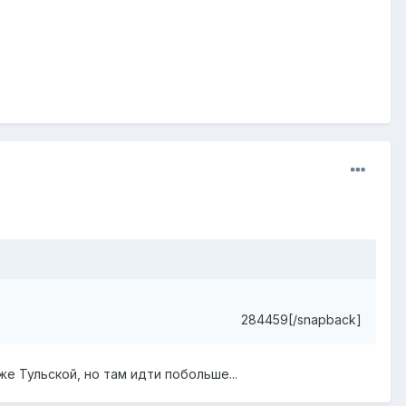
284459[/snapback]
е Тульской, но там идти побольше...