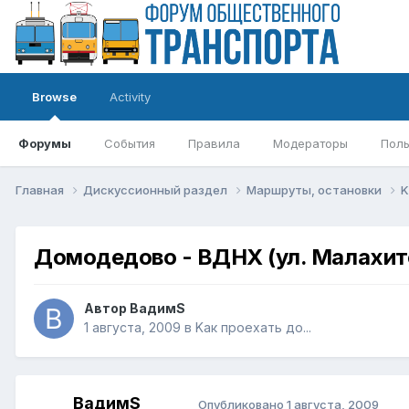
Browse
Activity
Форумы
События
Правила
Модераторы
Поль
Главная
Дискуссионный раздел
Маршруты, остановки
K
Домодедово - ВДНХ (ул. Малахит
Автор
ВадимS
1 августа, 2009
в
Kак проехать до...
ВадимS
Опубликовано
1 августа, 2009