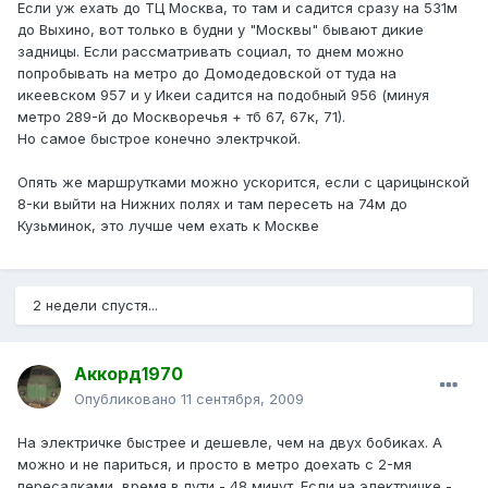
Если уж ехать до ТЦ Москва, то там и садится сразу на 531м
до Выхино, вот только в будни у "Москвы" бывают дикие
задницы. Если рассматривать социал, то днем можно
попробывать на метро до Домодедовской от туда на
икеевском 957 и у Икеи садится на подобный 956 (минуя
метро 289-й до Москворечья + тб 67, 67к, 71).
Но самое быстрое конечно электрчкой.
Опять же маршрутками можно ускорится, если с царицынской
8-ки выйти на Нижних полях и там пересеть на 74м до
Кузьминок, это лучше чем ехать к Москве
2 недели спустя...
Аккорд1970
Опубликовано
11 сентября, 2009
На электричке быстрее и дешевле, чем на двух бобиках. А
можно и не париться, и просто в метро доехать с 2-мя
пересадками, время в пути - 48 минут. Если на электричке -