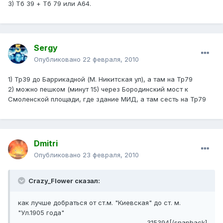
3) Тб 39 + Тб 79 или А64.
Sergy
Опубликовано
22 февраля, 2010
1) Тр39 до Баррикадной (М. Никитская ул), а там на Тр79
2) можно пешком (минут 15) через Бородинский мост к
Смоленской площади, где здание МИД, а там сесть на Тр79
Dmitri
Опубликовано
23 февраля, 2010
Crazy_Flower сказал:
как лучше добраться от ст.м. "Киевская" до ст. м.
"Ул.1905 года"
315394[/snapback]