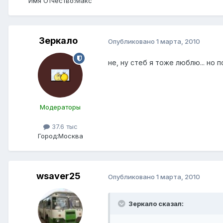
Имя Отчество:
Макс
Зеркало
Опубликовано
1 марта, 2010
не, ну стеб я тоже люблю... но 
Модераторы
37.6 тыс
Город:
Москва
wsaver25
Опубликовано
1 марта, 2010
Зеркало сказал: