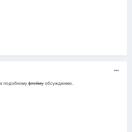
я к подобному
флейму
обсуждению..