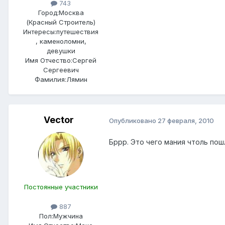
743
Город:
Москва
(Красный Строитель)
Интересы:
путешествия
, каменоломни,
девушки
Имя Отчество:
Сергей
Сергеевич
Фамилия:
Лямин
Vector
Опубликовано
27 февраля, 2010
Бррр. Это чего мания чтоль пош
Постоянные участники
887
Пол:
Мужчина