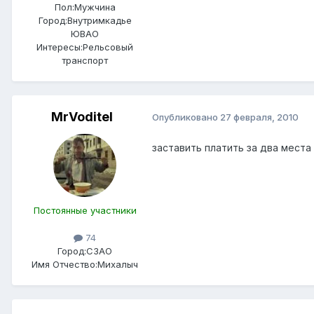
Пол:
Мужчина
Город:
Внутримкадье
ЮВАО
Интересы:
Рельсовый
транспорт
MrVoditel
Опубликовано
27 февраля, 2010
заставить платить за два места
Постоянные участники
74
Город:
СЗАО
Имя Отчество:
Михалыч