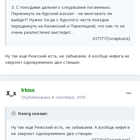
3. С поездами дальнего следования поганенько.
Перекинуть на Курский вокзал - не многовато ли
выйдет? Нужно тогда с Курского часть поездов
передвинуть на Казанский и Павелецкий, что как-то не
очень реалистично выглядит...
337177[/snapback]
Ну так ещё Рижский есть, не забываем. А вообще нифига не
закроют одновременно две станции.
Irbiss
Опубликовано
8 сентября, 2010
Georg сказал:
Ну так ещё Рижский есть, не забываем. А вообще нифига
не закроют одновременно две станции.
337204[/snapback]