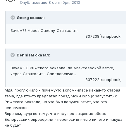
Опубликовано
8 сентября, 2010
Georg сказал:
Зачем?? Через Савёлу-Станколит.
337238[/snapback]
DennisM сказал:
Зачем? С Рижского вокзала, по Алексеевской ветке,
через Станколит - Савёловскую...
337222[/snapback]
Мдя, проглючило - почему-то вспомнилась какая-то старая
тема, где кто-то предлагал поезд Мск-Полоцк запустить с
Рижского вокзала, на что был получен ответ, что это
невозможно...
Впрочем, судя по тому, что инфу про закрытие обеих
Белорусских опровергли - переносить никто ничего и никуда
не будет...