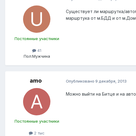
Существует ли маршрутка/автоб
маршртука от м.БДД и от м.До
Постоянные участники
41
Пол:
Мужчина
amo
Опубликовано
9 декабря, 2013
Можно выйти на Битце и на авто
Постоянные участники
2 тыс