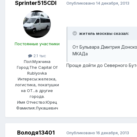
Sprinter515CDI
Опубликовано
14 декабря, 2013
житель москвы сказал:
Постоянные участники
От Бульвара Дмитрия Донског
МКАДа
2.1 тыс
Пол:
Мужчина
Проще дойти до Северного Бутов
Город:
The Capital Of
Rublyovka
Интересы:
железка,
логистика, покатушки
на ОТ...в другие
города.
Имя Отчество:
Юрец
Фамилия:
Лукашевич
Володя13401
Опубликовано
16 декабря, 2013