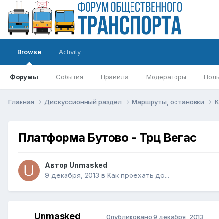
Browse
Activity
Форумы
События
Правила
Модераторы
Поль
Главная
Дискуссионный раздел
Маршруты, остановки
K
Платформа Бутово - Трц Вегас
Автор
Unmasked
9 декабря, 2013
в
Kак проехать до...
Unmasked
Опубликовано
9 декабря, 2013