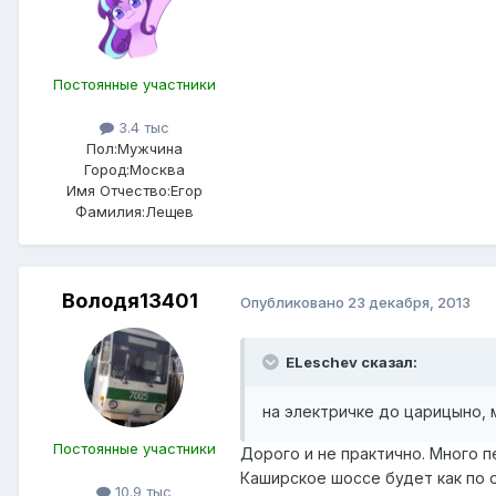
Постоянные участники
3.4 тыс
Пол:
Мужчина
Город:
Москва
Имя Отчество:
Егор
Фамилия:
Лещев
Володя13401
Опубликовано
23 декабря, 2013
ELeschev сказал:
на электричке до царицыно,
Постоянные участники
Дорого и не практично. Много п
Каширское шоссе будет как по о
10.9 тыс