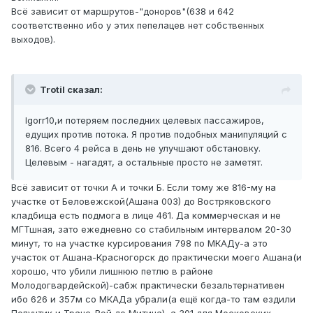
Всё зависит от маршрутов-"доноров"(638 и 642
соответственно ибо у этих пепелацев нет собственных
выходов).
Trotil сказал:
Igorr10,и потеряем последних целевых пассажиров,
едущих против потока. Я против подобных манипуляций с
816. Всего 4 рейса в день не улучшают обстановку.
Целевым - нагадят, а остальные просто не заметят.
Всё зависит от точки А и точки Б. Если тому же 816-му на
участке от Беловежской(Ашана 003) до Востряковского
кладбища есть подмога в лице 461. Да коммерческая и не
МГТшная, зато ежедневно со стабильным интервалом 20-30
минут, то на участке курсирования 798 по МКАДу-а это
участок от Ашана-Красногорск до практически моего Ашана(и
хорошо, что убили лишнюю петлю в районе
Молодогвардейской)-сабж практически безальтернативен
ибо 626 и 357м со МКАДа убрали(а ещё когда-то там ездили