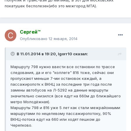
Попучтик и Транс-Вэй до Митина), а 301 для Московских
покатушек бесполезен(ибо это межгород МТА).
Сергей™
Опубликовано
12 января, 2014
В 11.01.2014 в 19:20, Igorr10 сказал:
Маршруту 798 нужно ввести все остановки по трассе
следования, да и его "коллеге" 816 тоже, сейчас они
пропускают меньше 7-ми остановок каждый, а
пассажиропотк к ВКНЦ за последние три года после
замены автобусов на Л-5292 на данные маршруты
значительно снизился (все едут на 660м до ближайшего
метро Молодёжная).
Маршруты 798 и 816 уже 5 лет как стали межрайонными
маршрутами по нецелевому пассажиропотоку, 90%
ВКНЦ-потока едут на 660 или ходят пешком до
Черепково.