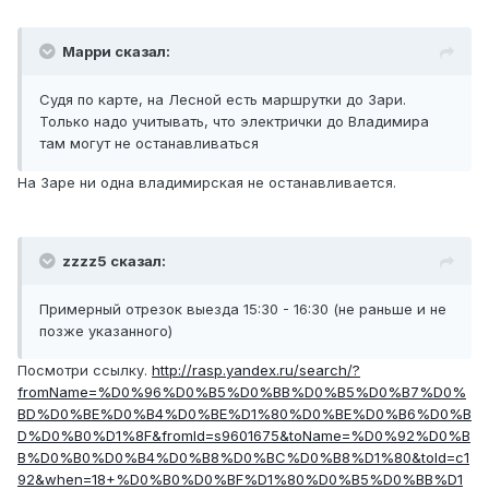
Марри сказал:
Судя по карте, на Лесной есть маршрутки до Зари.
Только надо учитывать, что электрички до Владимира
там могут не останавливаться
На Заре ни одна владимирская не останавливается.
zzzz5 сказал:
Примерный отрезок выезда 15:30 - 16:30 (не раньше и не
позже указанного)
Посмотри ссылку.
http://rasp.yandex.ru/search/?
fromName=%D0%96%D0%B5%D0%BB%D0%B5%D0%B7%D0%
BD%D0%BE%D0%B4%D0%BE%D1%80%D0%BE%D0%B6%D0%B
D%D0%B0%D1%8F&fromId=s9601675&toName=%D0%92%D0%B
B%D0%B0%D0%B4%D0%B8%D0%BC%D0%B8%D1%80&toId=c1
92&when=18+%D0%B0%D0%BF%D1%80%D0%B5%D0%BB%D1