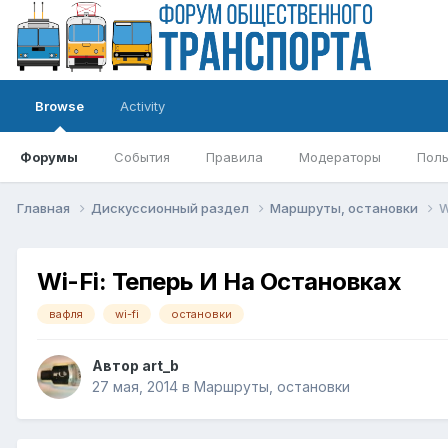
Browse
Activity
Форумы
События
Правила
Модераторы
Поль
Главная
Дискуссионный раздел
Маршруты, остановки
W
Wi-Fi: Теперь И На Остановках
вафля
wi-fi
остановки
Автор
art_b
27 мая, 2014
в
Маршруты, остановки