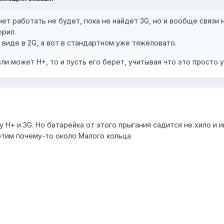
нет работать не будет, пока не найдет 3G, но и вообще связи
орил.
виде в 2G, а вот в стандартном уже тяжеловато.
Если может H+, то и пусть его берет, учитывая что это просто 
 Н+ и 3G. Но батарейка от этого прыгания садится не хило и 
 этим почему-то около Малого кольца