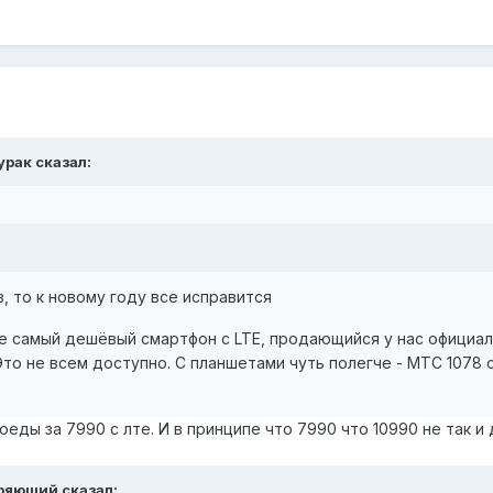
урак сказал:
, то к новому году все исправится
е самый дешёвый смартфон с LTE, продающийся у нас официаль
то не всем доступно. С планшетами чуть полегче - МТС 1078 
оеды за 7990 с лте. И в принципе что 7990 что 10990 не так и
еряющий сказал: