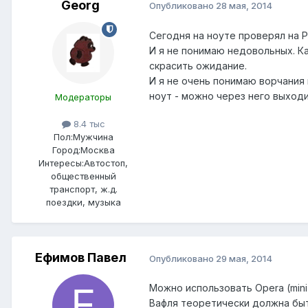
Georg
Опубликовано
28 мая, 2014
Сегодня на ноуте проверял на Р
И я не понимаю недовольных. Ка
скрасить ожидание.
И я не очень понимаю ворчания 
ноут - можно через него выходи
Модераторы
8.4 тыс
Пол:
Мужчина
Город:
Москва
Интересы:
Автостоп,
общественный
транспорт, ж.д.
поездки, музыка
Ефимов Павел
Опубликовано
29 мая, 2014
Можно использовать Opera (min
Вафля теоретически должна быть