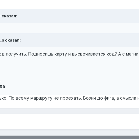
l сказал:
_b сказал:
код получить. Подносишь карту и высвечивается код? А с магн
8
ода
ько. По всему маршруту не проехать. Возни до фига, а смысла 