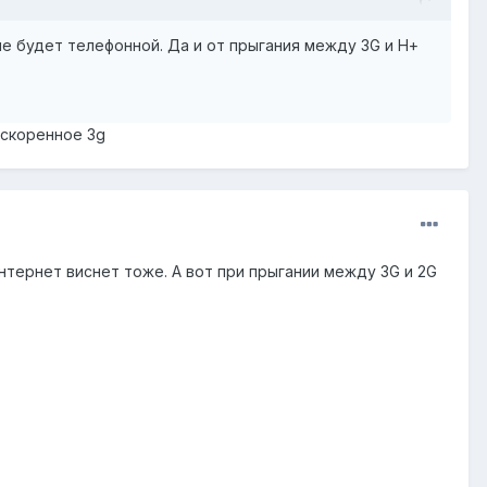
 не будет телефонной. Да и от прыгания между 3G и Н+
ускоренное 3g
интернет виснет тоже. А вот при прыгании между 3G и 2G