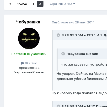
НАЗАД
1
2
Страница 2 из 2
Чебурашка
Опубликовано
28 мая, 2014
В 28.05.2014 в 13:26, А.Я.Д
Постоянные участники
Чебурашка сказал:
10.2 тыс
что же касается устройств
Город:
Москва.
Чертаново-Южное
Не уверен. Сейчас на Маркет
довольно убогим Винфоном. Э
Ну к новому года появятся андр
В 28.05.2014 в 14:17, Пров