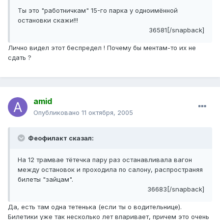
Ты это "работничкам" 15-го парка у одноимённой
остановки скажи!!!
36581[/snapback]
Лично видел этот беспредел ! Почему бы ментам-то их не
сдать ?
amid
Опубликовано
11 октября, 2005
Феофилакт сказал:
На 12 трамвае тётечка пару раз останавливала вагон
между остановок и проходила по салону, распространяя
билеты "зайцам".
36683[/snapback]
Да, есть там одна тетенька (если ты о водительнице).
Билетики уже так несколько лет впаривает, причем это очень