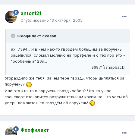
anton121
Опубликовано
13 октября, 2005
Феофилакт сказал:
ах, 7394... Я в нём как-то гвоздём большим за поручень
зацепился, сломал молнию на портфеле и с тех пор это -
"особенный" 26й...
36971[/snapback]
Угораздило же тебя! Зачем тебе гвоздь, чтобы цыпляться за
поручень?
Или это кто-то в поручень гвоздь забил? Что-то у нас
транспорт становится разрушительным каким-то - то часы об
дверь ломаются, то гвоздём об поручень!
Феофилакт