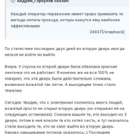
Андрей_Горбунов сказал:
Каждый оператор-перевозчик имеет право применять те
методы оплаты проезда, которы кажутся ему наиболее
эффективными.
24937[/snapback]
По статистике последних двух дней во вторую дверь иногда
нельзя ни войти ни выйти.
Вчера. У спуска ко второй двери была обвязана красная
ленточка что не работает. Я конечно же на все 100% не
поверил, что эта дверь была действительно сломана,
возможно вожатой так легче. А выходящим точно стало
тяжелее.
Сегодня. Увидев, что с электрички скопилось много людей,
вожатый просто не открыл вторую дверь (но открывал её на
следующих остановках). Сначала вышли те, кто выходил из 3
двери, потом в неё влезли те кто хотел сесть, и тут оказалось
стали выходить те, кто не смог выйти во вторую дверь.
Каково смешивание потоков оказалось:_) Последняя