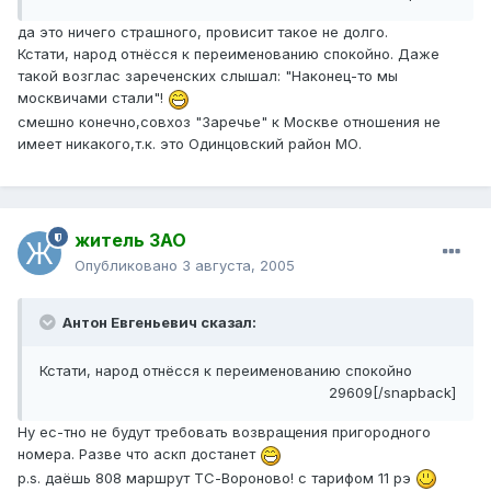
да это ничего страшного, провисит такое не долго.
Кстати, народ отнёсся к переименованию спокойно. Даже
такой возглас зареченских слышал: "Наконец-то мы
москвичами стали"!
смешно конечно,совхоз "Заречье" к Москве отношения не
имеет никакого,т.к. это Одинцовский район МО.
житель ЗАО
Опубликовано
3 августа, 2005
Антон Евгеньевич сказал:
Кстати, народ отнёсся к переименованию спокойно
29609[/snapback]
Ну ес-тно не будут требовать возвращения пригородного
номера. Разве что аскп достанет
p.s. даёшь 808 маршрут ТС-Вороново! с тарифом 11 рэ