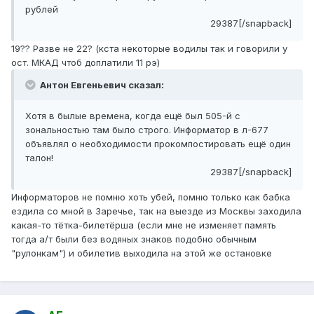
рублей
29387[/snapback]
19?? Разве не 22? (кста некоторые водилы так и говорили у
ост. МКАД чтоб доплатили 11 рэ)
Антон Евгеньевич сказал:
Хотя в былые времена, когда ещё был 505-й с
зональностью там было строго. Информатор в л-677
объявлял о необходимости прокомпостировать ещё один
талон!
29387[/snapback]
Информаторов не помню хоть убей, помню только как бабка
ездила со мной в Заречье, так на выезде из Москвы заходила
какая-то тётка-билетёрша (если мне не изменяет память
тогда а/т были без водяных знаков подобно обычным
"рулонкам") и обилетив выходила на этой же остановке