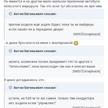
Он имеется и на другом мало-мальски приличном автобусе
пятисотого маршрута. Так что аскп тут абсолютно не при чём.
Антон Евгеньевич сказал:
притом водила ещё ждать будет, пока ты не выйдешь.
если зашёл не в переднюю дверь!
29651[/snapback]
...и даже бросаться на меня с монтировкой
Антон Евгеньевич сказал:
ничего, возможно позже придумают что-то другое с
"пятисотыми", пока происходит так как я описал выше
29657[/snapback]
Я даже догадываюсь что...
Антон Евгеньевич сказал:
кстати, на 526-м то же самое. только там кондуктора
нет. водила всем "управляет"
29657[/snapback]