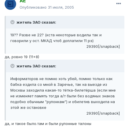
АЕ
Опубликовано
31 июля, 2005
житель ЗАО сказал:
19?? Разве не 22? (кста некоторые водилы так и
говорили у ост. МКАД чтоб доплатили 11 рэ)
29390[/snapback]
да, ровно 19 (11+8)
житель ЗАО сказал:
Информаторов не помню хоть убей, помню только как
бабка ездила со мной в Заречье, так на выезде из
Москвы заходила какая-то тётка-билетёрша (если мне
не изменяет память тогда а/т были без водяных знаков
подобно обычным "рулонкам") и обилетив выходила на
этой же остановке
29390[/snapback]
да, и такое было.там и были рулонные талоны