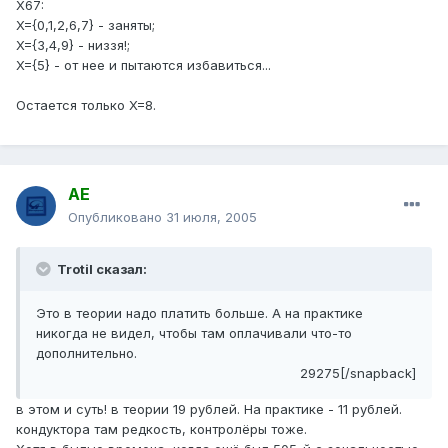
X67:
X={0,1,2,6,7} - заняты;
X={3,4,9} - низзя!;
X={5} - от нее и пытаются избавиться...
Остается только X=8.
АЕ
Опубликовано
31 июля, 2005
Trotil сказал:
Это в теории надо платить больше. А на практике
никогда не видел, чтобы там оплачивали что-то
дополнительно.
29275[/snapback]
в этом и суть! в теории 19 рублей. На практике - 11 рублей.
кондуктора там редкость, контролёры тоже.