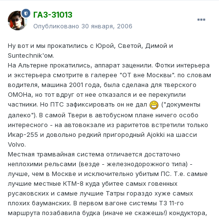
ГАЗ-31013
Опубликовано
30 января, 2006
Ну вот и мы прокатились с Юрой, Светой, Димой и
Suntechnik'ом.
На Альтерне прокатились, аппарат заценили. Фотки интерьера
и экстерьера смотрите в галерее "ОТ вне Москвы". по словам
водителя, машина 2001 года, была сделана для тверского
ОМОНа, но тот вдруг от нее отказался и ее перекупили
частники. Но ПТС зафиксировать он не дал
("документы
далеко"). В самой Твери в автобусном плане ничего особо
интересного - на автовокзале из раритетов встретили только
Икар-255 и довольно редкий пригородный Ajokki на шасси
Volvo.
Местная трамвайная система отличается достаточно
неплохими рельсами (везде - железнодорожного типа) -
лучше, чем в Москве и исключительно убитым ПС. Т.е. самые
лучшие местные КТМ-8 куда убитее самых говенных
русаковских и самые лучшие Татры гораздо хуже самых
плохих бауманских. В первом вагоне системы Т3 11-го
маршрута позабавила будка (иначе не скажешь!) кондуктора,