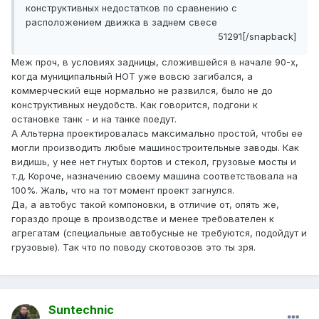
конструктивных недостатков по сравнению с
расположением движка в заднем свесе
51291[/snapback]
Меж проч, в условиях задницы, сложившейся в начале 90-х,
когда муниципальный НОТ уже вовсю загибался, а
коммерческий еще нормально не развился, было не до
конструктивных неудобств. Как говорится, подгони к
остановке танк - и на танке поедут.
А Альтерна проектировалась максимально простой, чтобы ее
могли производить любые машиностроительные заводы. Как
видишь, у нее нет гнутых бортов и стекол, грузовые мосты и
т.д. Короче, назначению своему машина соответствовала на
100%. Жаль, что на тот момент проект загнулся.
Да, а автобус такой компоновки, в отличие от, опять же,
гораздо проще в производстве и менее требователен к
агрегатам (специальные автобусные не требуются, подойдут и
грузовые). Так что по поводу скотовозов это ты зря.
Suntechnic