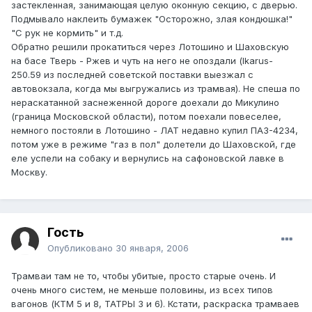
застекленная, занимающая целую оконную секцию, с дверью.
Подмывало наклеить бумажек "Осторожно, злая кондюшка!"
"С рук не кормить" и т.д.
Обратно решили прокатиться через Лотошино и Шаховскую
на басе Тверь - Ржев и чуть на него не опоздали (Ikarus-
250.59 из последней советской поставки выезжал с
автовокзала, когда мы выгружались из трамвая). Не спеша по
нераскатанной заснеженной дороге доехали до Микулино
(граница Московской области), потом поехали повеселее,
немного постояли в Лотошино - ЛАТ недавно купил ПАЗ-4234,
потом уже в режиме "газ в пол" долетели до Шаховской, где
еле успели на собаку и вернулись на сафоновской лавке в
Москву.
Гость
Опубликовано
30 января, 2006
Трамваи там не то, чтобы убитые, просто старые очень. И
очень много систем, не меньше половины, из всех типов
вагонов (КТМ 5 и 8, ТАТРЫ 3 и 6). Кстати, раскраска трамваев