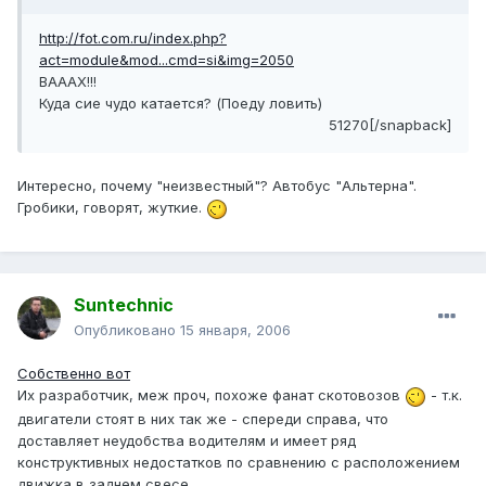
http://fot.com.ru/index.php?
act=module&mod...cmd=si&img=2050
ВАААХ!!!
Куда сие чудо катается? (Поеду ловить)
51270[/snapback]
Интересно, почему "неизвестный"? Автобус "Альтерна".
Гробики, говорят, жуткие.
Suntechnic
Опубликовано
15 января, 2006
Собственно вот
Их разработчик, меж проч, похоже фанат скотовозов
- т.к.
двигатели стоят в них так же - спереди справа, что
доставляет неудобства водителям и имеет ряд
конструктивных недостатков по сравнению с расположением
движка в заднем свесе