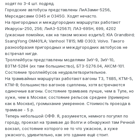
ходят по 3-4 шт. подряд.
Городские автобусы представлены ЛиАЗами-5256,
Мерседесами О345 и О345G. Ходят нечасто.
На пригородных и междугородних маршрутах работают
Икарусы-250, 256; ЛиАЗ-5256.11; ЛАЗ-695Н, 699, 4202
(ужасные помойки, как на таком можно ездить!); KIA Grandbird;
SsangYong OM401LA; Vanhool T815; MB O303; Volvo. Такого
разнообразия пригородных и междугородних автобусов не
встречал нигде.
Троллейбусы представлены моделями ЗиУ-9, ЗиУ-10,
ВЗТМ-5284 (их там большинство), БТЗ-5276.04, АКСМ-101.
Состояние троллейбусов неудовлетворительное.
На трамвайных маршрутах работают вагоны Т3, Т6В5, КТМ-5,
КТМ-8; большинство вагонов сцеплены, хотя встречаются
одиночные вагоны. Состояние трамваев лучше, чем в Туле, но
хуже, чем в Москве; состояние рельсов среднее (примерно
как в Москве), громыхание умеренное. Стоимость проезда в
трамвае - 5 р.
Теперь небольшой ОФФ. Я, разумеется, немного погулял по
городу, проехал на трамвае до Волги и обнаружил там Речной
вокзал, состояние которого не то что ужасное, а хуже
ужасного, удивительно, как это здание ещё стоит.