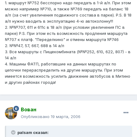
1. маршрут №752 бесспорно надо передать в 1-й а/п. При этом
можно например №710, а также №769 передать на баланс 18
а/п (за счет увеличения подвижного состава в парке). P.S. В 18
а/п нужно вводить в эксплуатацию 4-ю автоколонну!!!
2. №№707, 611 и 611с в 18 а/п (при условии увеличения ПС в
парке) P.S. При этом есть возможность продления маршрута
№707 к платф. "Переделкино" и отмены маршрута №746
2. №№47, 57, 667, 688 в 14 а/п
3. Все маршруты с Пищекомбината (№№252, 610, 622, 807) - в
14 а/п
4. Машины ФАТП, работавшие на данных маршрутах по
цепочки перераспределить на другие маршруты. При этом
имеется возможность усилить движение автобусов в Митино
и других районах города!
Вован
Опубликовано
19 марта, 2006
palsam сказал: