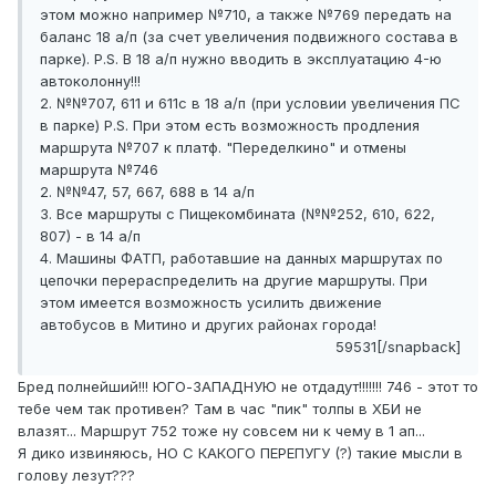
этом можно например №710, а также №769 передать на
баланс 18 а/п (за счет увеличения подвижного состава в
парке). P.S. В 18 а/п нужно вводить в эксплуатацию 4-ю
автоколонну!!!
2. №№707, 611 и 611с в 18 а/п (при условии увеличения ПС
в парке) P.S. При этом есть возможность продления
маршрута №707 к платф. "Переделкино" и отмены
маршрута №746
2. №№47, 57, 667, 688 в 14 а/п
3. Все маршруты с Пищекомбината (№№252, 610, 622,
807) - в 14 а/п
4. Машины ФАТП, работавшие на данных маршрутах по
цепочки перераспределить на другие маршруты. При
этом имеется возможность усилить движение
автобусов в Митино и других районах города!
59531[/snapback]
Бред полнейший!!! ЮГО-ЗАПАДНУЮ не отдадут!!!!!!! 746 - этот то
тебе чем так противен? Там в час "пик" толпы в ХБИ не
влазят... Маршрут 752 тоже ну совсем ни к чему в 1 ап...
Я дико извиняюсь, НО С КАКОГО ПЕРЕПУГУ (?) такие мысли в
голову лезут???