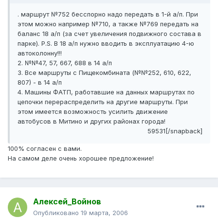
. маршрут №752 бесспорно надо передать в 1-й а/п. При
этом можно например №710, а также №769 передать на
баланс 18 а/п (за счет увеличения подвижного состава в
парке). P.S. В 18 а/п нужно вводить в эксплуатацию 4-ю
автоколонну!!!
2. №№47, 57, 667, 688 в 14 а/п
3. Все маршруты с Пищекомбината (№№252, 610, 622,
807) - в 14 а/п
4. Машины ФАТП, работавшие на данных маршрутах по
цепочки перераспределить на другие маршруты. При
этом имеется возможность усилить движение
автобусов в Митино и других районах города!
59531[/snapback]
100% согласен с вами.
На самом деле очень хорошее предложение!
Алексей_Войнов
Опубликовано
19 марта, 2006