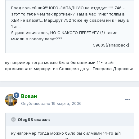
Бред полнейший!!! ЮГО-ЗАПАДНУЮ не отдадут!!!!!!! 746 -
этот то тебе чем так противен? Там в час "пик" толпы в
ХБИ не влазят... Маршрут 752 тоже ну совсем ни к чему в
1 ап...
Я дико извиняюсь, НО С КАКОГО ПЕРЕПУГУ (?) такие
мысли в голову лезут???
59605[/snapback]
ну например тогда можно было бы силмами 14-го а/п
организовать маршрут из Солнцева до ул. Генерала Дорохова
Вован
Опубликовано
19 марта, 2006
OlegSS сказал:
ну например тогда можно было бы силмами 14-го а/п