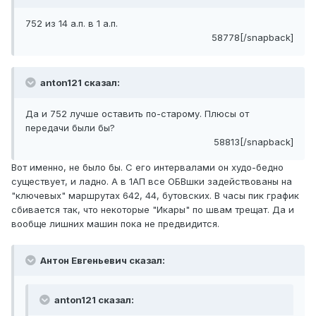
752 из 14 а.п. в 1 а.п.
58778[/snapback]
anton121 сказал:
Да и 752 лучше оставить по-старому. Плюсы от
передачи были бы?
58813[/snapback]
Вот именно, не было бы. С его интервалами он худо-бедно
существует, и ладно. А в 1АП все ОБВшки задействованы на
"ключевых" маршрутах 642, 44, бутовских. В часы пик график
сбивается так, что некоторые "Икары" по швам трещат. Да и
вообще лишних машин пока не предвидится.
Антон Евгеньевич сказал:
anton121 сказал: