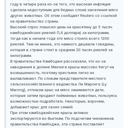
году в четыре раза из-за того, что высокая инфляция
сделала недоступным для бедных слоев населения мясо
других животных. Об этом сообщает Reuters со ссылкой
на правительство страны.
Высокий спрос повысил цены на крысятину до 5 тысяч
камбоджийских риелей (1,4 доллара) за килограмм,
тогда как в начале года это мясо стоило всего 1200
риелей. Тем не менее, это намного дешевле говядины,
которая в стране стоит в среднем 20 тысяч риелей за
килограмм.
В правительстве Камбоджи рассказали, что из-за
наводнения в долине Меконга крысы массово бегут на
возвышенность, поэтому крестьяне легко их
вылавливают. По словам представителя местного
сельскохозяйственного ведомства Ли Маронга (Ly
Marong), отловом крыс на мясо занимаются дети,
которые затем продают пойманных животных, пользуясь
возможностью подработать. Некоторые, впрочем,
добывают крыс для своих семей.
При этом камбоджийские крысы активно
экспортируются во Вьетнам. По подсчетам чиновников
правительства Камбоджи, эта страна поставляет