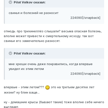
Pilot Volkov сказал:
свинья и болезней не разносит
224090[/snapback]
отнюдь. про трихинеллёз слышали? весьма опасная болезнь,
вполне может привести к смертельному исходу. так вот
свиньи его замечательно разносят.
Pilot Volkov сказал:
мне хрюши очень даже понравились, когда впервые
увидел их этим летом
224090[/snapback]
впервые - этим летом???
это на третьем десятке лет
жизни? ну блин ваще...
ну - домашние крысы (бывают такие) тоже вполне себе ничего
выглядят.