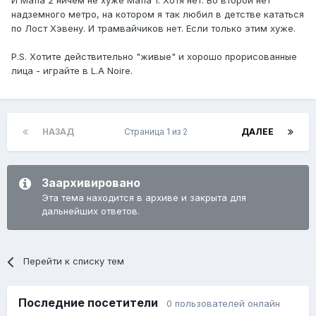
И Mafia 2 ничем не хуже Mafia 1. Хотя нет. Во второй нет
надземного метро, на котором я так любил в детстве кататься
по Лост Хэвену. И трамвайчиков нет. Если только этим хуже.
P.S. Хотите действительно "живые" и хорошо прорисованные
лица - играйте в L.A Noire.
НАЗАД
Страница 1 из 2
ДАЛЕЕ
Заархивировано
Эта тема находится в архиве и закрыта для
дальнейших ответов.
Перейти к списку тем
Последние посетители
0 пользователей онлайн