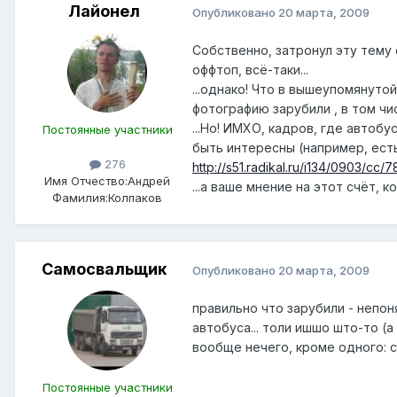
Лайонел
Опубликовано
20 марта, 2009
Собственно, затронул эту тему
оффтоп, всё-таки...
...однако! Что в вышеупомянутой
фотографию зарубили , в том числ
...Но! ИМХО, кадров, где автоб
Постоянные участники
быть интересны (например, есть
276
http://s51.radikal.ru/i134/0903/cc/
Имя Отчество:
Андрей
...а ваше мнение на этот счёт, ко
Фамилия:
Колпаков
Самосвальщик
Опубликовано
20 марта, 2009
правильно что зарубили - непо
автобуса... толи ишшо што-то (а
вообще нечего, кроме одного: 
Постоянные участники