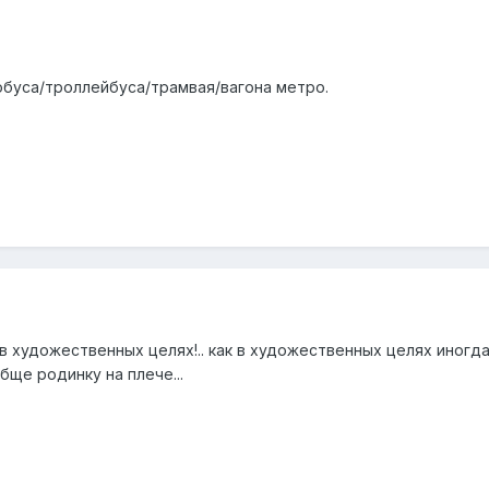
тобуса/троллейбуса/трамвая/вагона метро.
о в художественных целях!.. как в художественных целях иногд
обще родинку на плече...