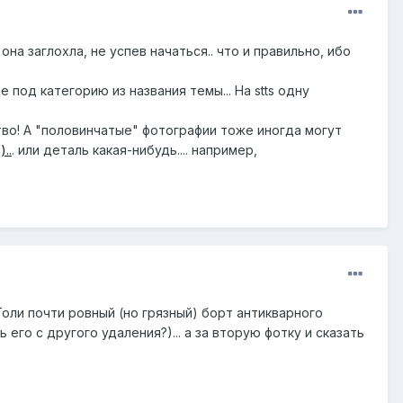
 она заглохла, не успев начаться.. что и правильно, ибо
е под категорию из названия темы... На stts одну
тво! А "половинчатые" фотографии тоже иногда могут
..
. или деталь какая-нибудь.... например,
оли почти ровный (но грязный) борт антикварного
 его с другого удаления?)... а за вторую фотку и сказать