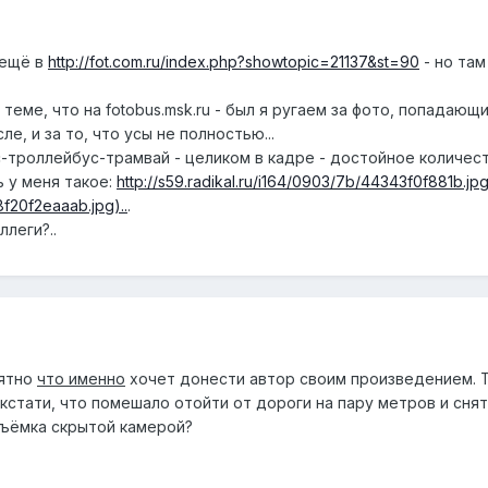
 ещё в
http://fot.com.ru/index.php?showtopic=21137&st=90
- но там
 теме, что на fotobus.msk.ru - был я ругаем за фото, попадающи
е, и за то, что усы не полностью...
ус-троллейбус-трамвай - целиком в кадре - достойное количес
 у меня такое:
http://s59.radikal.ru/i164/0903/7b/44343f0f881b.jpg)
78f20f2eaaab.jpg)..
.
ллеги?..
нятно
что именно
хочет донести автор своим произведением. Т
 кстати, что помешало отойти от дороги на пару метров и снять
съёмка скрытой камерой?