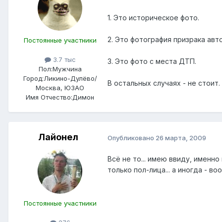
1. Это историческое фото.
2. Это фотография призрака ав
Постоянные участники
3.7 тыс
3. Это фото с места ДТП.
Пол:
Мужчина
Город:
Ликино-Дулёво/
В остальных случаях - не стоит.
Москва, ЮЗАО
Имя Отчество:
Димон
Лайонел
Опубликовано
26 марта, 2009
Всё не то... имею ввиду, именн
только пол-лица... а иногда - во
Постоянные участники