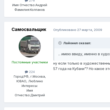
276
Имя Отчество:
Андрей
Фамилия:
Колпаков
Самосвальщик
Опубликовано
27 марта, 2009
Лайонел сказал:
... имею ввиду, именно в худ
Постоянные участники
ну если только в художественн
57 года на Кубани"? Но какое 
224
Город:
РФ, г.Москва,
ЮВАО, Люблино
Интересы:
Имя
Отчество:
Дмитрий