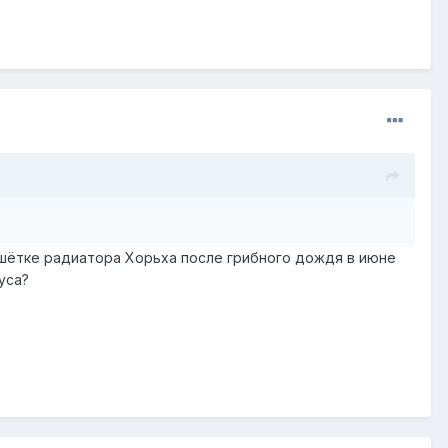
ешётке радиатора Хорьха после грибного дождя в июне
уса?