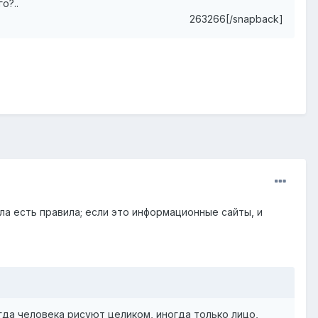
о?..
263266[/snapback]
а есть правила; если это информационные сайты, и
огда человека рисуют целиком, иногда только лицо,