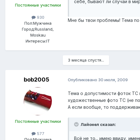
себе, бывают ли случаи в ми
Постоянные участники
930
Мне бы твои проблемы! Тема по 
Пол:
Мужчина
Город:
Russland,
Moskau
Интересы:
IT
3 месяца спустя...
bob2005
Опубликовано
30 июля, 2009
Тема о допустимости фоток ТС 
художественные фото ТС (не пол
А если вообще, то поддержива
Постоянные участники
Лайонел сказал:
577
Всё не то... имею ввиду, име
Пол:
Мужчина