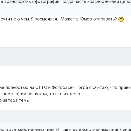
ре транспортных фотографий, когда часть красноречивей целог
сути не о чем. Я посмеялся... Может в Юмор отправить?
не полностью на СТТС и Фотобасе? Тогда я считаю, что правил
ностью) им не нужны, то это их дело.
ю автора темы.
нно в художественных целях!.. как в художественных целях ин