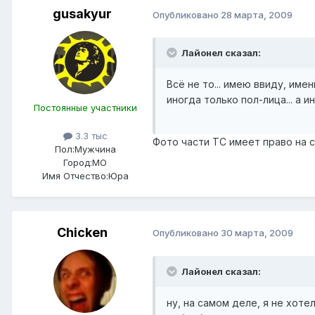
gusakyur
Опубликовано
28 марта, 2009
Лайонел сказал:
Всё не то... имею ввиду, име
иногда только пол-лица... а и
Постоянные участники
3.3 тыс
Фото части ТС имеет право на 
Пол:
Мужчина
Город:
МО
Имя Отчество:
Юра
Chicken
Опубликовано
30 марта, 2009
Лайонел сказал:
ну, на самом деле, я не хот