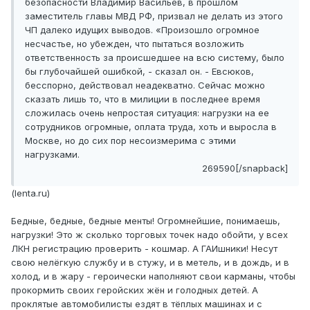
безопасности Владимир Васильев, в прошлом
заместитель главы МВД РФ, призвал не делать из этого
ЧП далеко идущих выводов. «Произошло огромное
несчастье, но убежден, что пытаться возложить
ответственность за происшедшее на всю систему, было
бы глубочайшей ошибкой, - сказал он. - Евсюков,
бесспорно, действовал неадекватно. Сейчас можно
сказать лишь то, что в милиции в последнее время
сложилась очень непростая ситуация: нагрузки на ее
сотрудников огромные, оплата труда, хоть и выросла в
Москве, но до сих пор несоизмерима с этими
нагрузками.
269590[/snapback]
(lenta.ru)
Бедные, бедные, бедные менты! Огромнейшие, понимаешь,
нагрузки! Это ж сколько торговых точек надо обойти, у всех
ЛКН регистрацию проверить - кошмар. А ГАИшники! Несут
свою нелёгкую службу и в стужу, и в метель, и в дождь, и в
холод, и в жару - героически наполняют свои карманы, чтобы
прокормить своих геройских жён и голодных детей. А
проклятые автомобилисты ездят в тёплых машинах и с