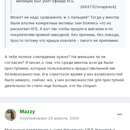
милиции был убит офицер КГБ.
269373[/snapback]
Может не надо сравнивать ж с пальцем? Тогда у ментов
были вполне конкретные мотивы: они боялись что их
раскатает КГБ. А вот так чтобы придти в магазин и по
покупателям прямой наводкой, без причины, без повода,
просто потому что крыша поехала - такого не припомню.
А тебе полное совпадение нужно? На меньшее ты не
согласен? Я писал о том, что среди ментов всегда были
преступники, которые пользовались предоставленной им
безнаказанностью. И в советское время у них возможностей
было немало, cейчас же, у них возможностей для преступной
деятельности стало еще больше, кто бы спорил.
Mazzy
Опубликовано
29 апреля, 2009
Мне нужно совпадение в сути. Начальник ОВД тронулся и