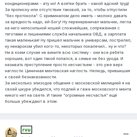
кондиционерами - ату их! А взятки брать - какой адский труд!
За прописку или отсутствие таковой, за то, чтобы отпустили
"без протокола". С криминалом дело иметь - молоко давать
за вредность надо, ей-Богу! Ну перенервничал мальчик, легла
на него непосильной ношей сложнейшая, сопряжённая с
тяготами и лишениями служба начальника ОВД, а зарплата
такая маленькая! Ну пришёл мальчик в универсам, пострелял,
ну ненароком убил кого-то, некоторых покалечил... ну и что?
Ни в коем случае не вините всю систему - они все ребята
хорошие, вот один такой попался, в семье не без урода. И
называть преступление просто несчастьем - это уже верх
наглости. Циничная ментовская наглость. Нелюдь, привыкшая
к своей безнаказанности.
За несколько эпизодов общения с московской милицией я на
своей шкуре убедился, что подлей и гаже московского мента
никого нет на свете. И такие "огромные несчастья" ещё
больше убеждают в этом.
rvu