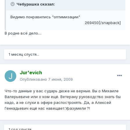
Чебурашка сказал:
Видимо понравились "оптимизации"
269450[/snapback]
В родне всё дело....
1 месяц спустя...
Jur'evich
Опубликовано
7 июня, 2009
Что-то данные у вас сударь дюже не верные. Вы о Михаиле
Валерьевиче или о ком ещё. Ветерану руководство знать бы
надо, а не слухи в эфире распостронять. Да, а Алексей
Геннадьевич ещё нас навещает.Уразумели ?!
1 год спустя...