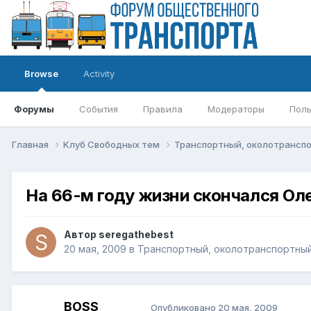
Browse
Activity
Форумы
События
Правила
Модераторы
Поль
Главная
Kлуб Свободных тем
Транспортный, околотрансп
На 66-м году жизни скончался Ол
Автор
seregathebest
20 мая, 2009
в
Транспортный, околотранспортный
BOSS
Опубликовано
20 мая, 2009