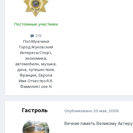
Пocтоянные участники
219
Пол:
Мужчина
Город:
Жуковский
Интересы:
Спорт,
экономика,
автомобили, музыка,
дача, путешествия,
Франция, Европа
Имя Отчество:
R.R.
Фамилия:
I see N
Гастроль
Опубликовано
20 мая, 2009
Вечная память Великому Актеру..............