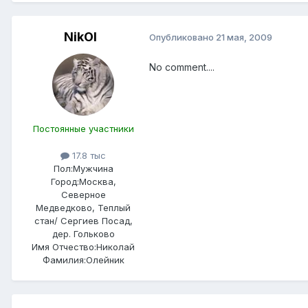
NikOl
Опубликовано
21 мая, 2009
No comment....
Постоянные участники
17.8 тыс
Пол:
Мужчина
Город:
Москва,
Северное
Медведково, Теплый
стан/ Сергиев Посад,
дер. Гольково
Имя Отчество:
Николай
Фамилия:
Олейник