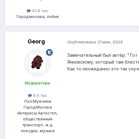
42.8 тыс
Город:
москва, лобня
Georg
Опубликовано
21 мая, 2009
Замечательный был актёр. "Тот
Янковскому, который там блест
Как то неожиданно это так случ
Модераторы
8.4 тыс
Пол:
Мужчина
Город:
Москва
Интересы:
Автостоп,
общественный
транспорт, ж.д.
поездки, музыка