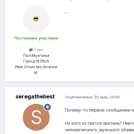
...
Постоянные участники
1 тыс
Пол:
Мужчина
Город:
197RUS
Имя Отчество:
Andrew
M.
seregathebest
Опубликовано
20 мая, 2009
Почему-то первое сообщение н
На кого остается зритель? Никт
человеческого, мужского обаяни