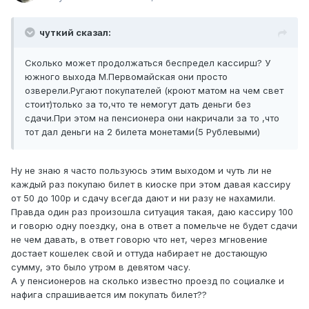
чуткий сказал:
Сколько может продолжаться беспредел кассирш? У
южного выхода М.Первомайская они просто
озверели.Ругают покупателей (кроют матом на чем свет
стоит)только за то,что те немогут дать деньги без
сдачи.При этом на пенсионера они накричали за то ,что
тот дал деньги на 2 билета монетами(5 Рублевыми)
Ну не знаю я часто пользуюсь этим выходом и чуть ли не
каждый раз покупаю билет в киоске при этом давая кассиру
от 50 до 100р и сдачу всегда дают и ни разу не нахамили.
Правда один раз произошла ситуация такая, даю кассиру 100
и говорю одну поездку, она в ответ а помельче не будет сдачи
не чем давать, в ответ говорю что нет, через мгновение
достает кошелек свой и оттуда набирает не достающую
сумму, это было утром в девятом часу.
А у пенсионеров на сколько известно проезд по социалке и
нафига спрашивается им покупать билет??