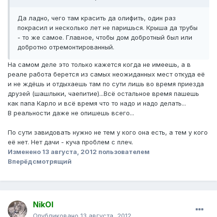
Да ладно, чего там красить да олифить, один раз
покрасил и несколько лет не паришься. Крыша да трубы
- то же самое. Главное, чтобы дом добротный был или
добротно отремонтированный.
На самом деле это только кажется когда не имеешь, а в
реале работа берется из самых неожиданных мест откуда её
и не ждёшь и отдыхаешь там по сути лишь во время приезда
друзей (шашлыки, чаепитие)...Всё остальное время пашешь
как папа Карло и всё время что то надо и надо делать...
В реальности даже не опишешь всего...
По сути завидовать нужно не тем у кого она есть, а тем у кого
её нет. Нет дачи - куча проблем с плеч.
Изменено
13 августа, 2012
пользователем
Вперёдсмотрящий
NikOl
Опубликовано
13 августа, 2012