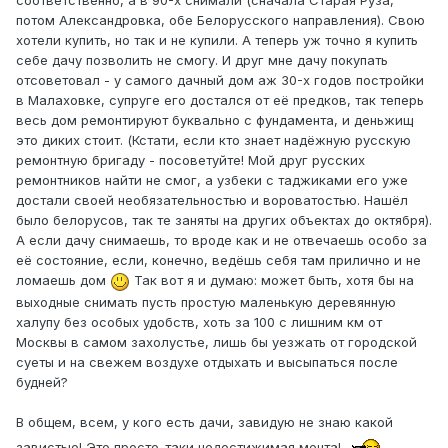
соответственно, а в 90-х снимали (сначала Старая Руза,
потом Александровка, обе Белорусского направления). Свою
хотели купить, но так и не купили. А теперь уж точно я купить
себе дачу позволить не смогу. И друг мне дачу покупать
отсоветовал - у самого дачный дом аж 30-х годов постройки
в Малаховке, супруге его достался от её предков, так теперь
весь дом ремонтируют буквально с фундамента, и деньжищ
это диких стоит. (Кстати, если кто знает надёжную русскую
ремонтную бригаду - посоветуйте! Мой друг русских
ремонтников найти не смог, а узбеки с таджиками его уже
достали своей необязательностью и вороватостью. Нашёл
было белорусов, так те заняты на других объектах до октября).
А если дачу снимаешь, то вроде как и не отвечаешь особо за
её состояние, если, конечно, ведёшь себя там прилично и не
ломаешь дом
Так вот я и думаю: может быть, хотя бы на
выходные снимать пусть простую маленькую деревянную
халупу без особых удобств, хоть за 100 с лишним км от
Москвы в самом захолустье, лишь бы уезжать от городской
суеты и на свежем воздухе отдыхать и высыпаться после
будней?
В общем, всем, у кого есть дачи, завидую не знаю какой
завистью! Это просто-таки недостижимая мечта!