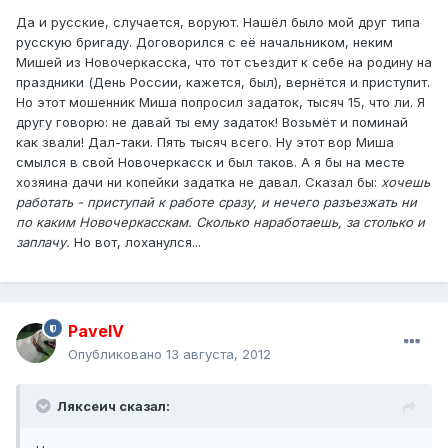
Да и русские, случается, воруют. Нашёл было мой друг типа
русскую бригаду. Договорился с её начальником, неким
Мишей из Новочеркасска, что тот съездит к себе на родину на
праздники (День России, кажется, был), вернётся и приступит.
Но этот мошенник Миша попросил задаток, тысяч 15, что ли. Я
другу говорю: не давай ты ему задаток! Возьмёт и поминай
как звали! Дал-таки. Пять тысяч всего. Ну этот вор Миша
смылся в свой Новочеркасск и был таков. А я бы на месте
хозяина дачи ни копейки задатка не давал. Сказал бы:
хочешь
работать - приступай к работе сразу, и нечего разъезжать ни
по каким Новочеркасскам. Сколько наработаешь, за столько и
заплачу.
Но вот, лоханулся...
PavelV
Опубликовано
13 августа, 2012
Ляксеич сказал: