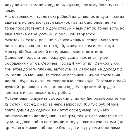
дачу даже летом не каждые выходные, поэтому баня тут ни к
чему.
А в остальном - туалет выгребной на улице, есть душ (правда
вшивый, но ополоснуться можно), газ из баллонов, печка
тоже присутствует. Но дом старый - ему лет 50 точно есть, но
еще вполне себе уютный, с большой террасой.
Участок 12 соток, раньше был ухоженным, теперь мало что
растет (ну понятно - нет людей, живущих там все лето, как
моя прабабка со мной во времена моего детства).
Основной недостаток, пожалуй, удаленность от путей
сообщения - от ст. Сергиев Посад 4 км, от пл. Семхоз 3 км,
при этом дороги плохие, автобусы из С.Посада не доходят 2
км, если на машине, то тоже не погоняешь из-за состояния
дорог - будешь ехать со скоростью пешехода. Поэтому самый
лучший транспорт там - велосипед. Ну еще зимой трудно
проехать из-за высоких сугробов.
Хотели еще прикупить соседский участок (по размерам те же
12 соток), сосед с нас за него запросил 400 тыс.руб. И уже
почти дошли до сделки, как этот сосед умер, и у него
обнаружились наследники. В общем, так мы его участок и не
купили, даже забор поставили между нашими участками (во
время его жизни забора не было, да и с другими соседями