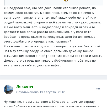
ДА подумай сам, что эта дача, почти сплошная работа, на
самом деле отдохнуть можно лишь снимая её же либо в
санатории-пансионате, а так знай маши себе лопатой или
орудуй молотком/топором и всё время чего то нужно делать...
ДАже вот у меня есть и водопровод и природный газ и то
достаёт и всё равно работа бесконечная, а у кого нет?
Вообще не представляю наноску воды хотя бы для полива
этого долбаного огорода, а как помыться?
Даже мне с газом и водой и то геморно, а уж как без этого?
Вот в ту пятницу поеду на свою дальнюю дача (ну точнее
бывшую) там словлю "кайф" как "мы живём без газа и воды".
Целое лето от родственников отбрёхивался чтобы туда не
ехать, но вот сейчас достали нафиг...
Ляксеич
Опубликовано
13 августа, 2012
Ну конечно, я сам в детстве в 80-х застал дачную страду,
когда бабушка и сестра дедушки стояли раком в огороде, а