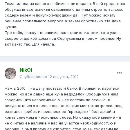
Тема вышла из нашего любимого автосрача. В ней предлагаю
обсуждать все аспекты связанные с дачным строительством,
содержанием и покупкой-продажи дач. Тут можно искать
решение глобального вопроса а зачем собственно эта дача
нужна.
Про себя, скажу что занимаюсь строительством, хотя уже
скорее отделкой дома под Серпуховым в новом посёлке. Ну
вот както так. Для начала.
NikOl
Опубликовано
12 августа, 2012
Нам в 2010 г. на дачу поставили баню. В принципе, париться
можно, но все равно еще куча недоделок. Вообще уже нам
говорили, что неправильно мы ее поставили осенью, в
результате чего к весне она во многих местах потрескалась,
развился грибок и пришлось ее "проходить" болгаркой и
крыть сенежем в несколько слоев. Но скажу мое мнение - я
не считаю ее наличие у нас на участке необходимостью и
вообще, я был против ее строительства. Мы и так ездим на