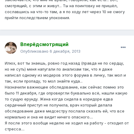
смотрящий, с этим и живут... Ты на поинтовку не пришёл,
сославшись на что-то там, а я по ходу лет через 10 не смогу
прийти последствием упокоения.
Вперёдсмотрящий
Опубликовано
6 декабря, 2013
Илюх, вот ты знаешь, ровно год назад (правда не по сердцу,
но не суть) меня напугали по анализам так, что я даже
написал одному из модеров этого форума в личку, так мол и
так, если пропаду, то мол знайте куда...
Назначили важнющее обследование, как сейчас помню это
было 11 декабря, где опровергли буквально всё, нашли какую
то сущую ерунду. Жена когда сидела в коридоре едва
сердечный приступ не получила, врач который делала
обследование даже медсестру послала сказать ей, что все
нормально и она не видит ничего опасного....
Я после этого вообще неделю не ходил на работу - отходил от
стресса....