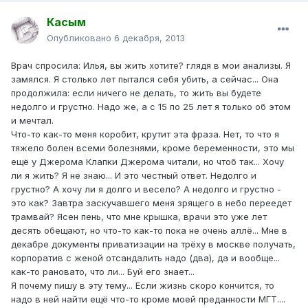
Касым
Опубликовано
6 декабря, 2013
Врач спросила: Илья, вы жить хотите? глядя в мои анализы. Я
замялся. Я столько лет пытался себя убить, а сейчас... Она
продолжила: если ничего не делать, то жить вы будете
недолго и грустно. Надо же, а с 15 по 25 лет я только об этом
и мечтал.
Что-то как-то меня коробит, крутит эта фраза. Нет, то что я
тяжело болен всеми болезнями, кроме беременности, это мы
ещё у Джерома Клапки Джерома читали, но чтоб так... Хочу
ли я жить? Я не знаю... И это честный ответ. Недолго и
грустно? А хочу ли я долго и весело? А недолго и грустно -
это как? Завтра заскучавшего меня зрящего в небо переедет
трамвай? Ясен пень, что мне крышка, врачи это уже лет
десять обещают, но что-то как-то пока не очень аллё... Мне в
декабре документы приватизации на трёху в москве получать,
корпоратив с женой отсандалить надо (два), да и вообще...
как-то рановато, что ли... Буй его знает...
Я почему пишу в эту тему... Если жизнь скоро кончится, то
надо в ней найти ещё что-то кроме моей преданности МГТ....