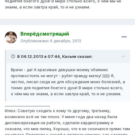
поднятия боегого духа! В мире столько всего, о чём мы не
знаем, а если завтра край, то и не узнаем.
Вперёдсмотрящий
Опубликовано
6 декабря, 2013
В 06.12.2013 в 07:44, Касым сказал:
Врачи - да! А красивые девушки моему обаянию
противостоять не могут - рубят правду матку! )))))) Я,
честно, писал сюда не для обсуждения моих болезней, а
токмо для поднятия боегого духа! В мире столько всего,
о чём мы не знаем, а если завтра край, то и не узнаем.
_________________________
Илюх. Советую сходить к кому то другому, третьему,
возможно всё не так плохо. У меня года два назад была
диспансеризация на работе, сделали кардиограмму и
сказали, что мне пипец. Хорошо, что я не скончался прямо там
от страха. Полетели с женой в платную клинику, где сделали