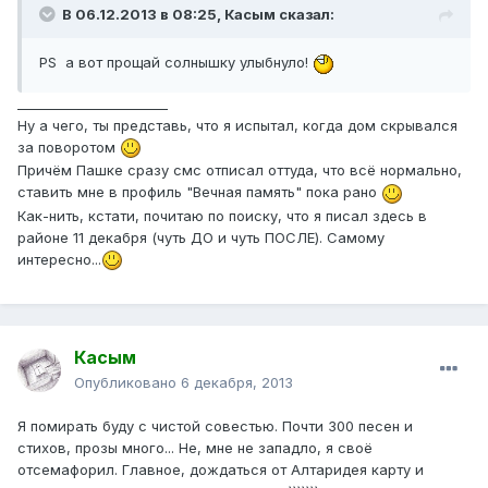
В 06.12.2013 в 08:25, Касым сказал:
РS а вот прощай солнышку улыбнуло!
_______________________
Ну а чего, ты представь, что я испытал, когда дом скрывался
за поворотом
Причём Пашке сразу смс отписал оттуда, что всё нормально,
ставить мне в профиль "Вечная память" пока рано
Как-нить, кстати, почитаю по поиску, что я писал здесь в
районе 11 декабря (чуть ДО и чуть ПОСЛЕ). Самому
интересно...
Касым
Опубликовано
6 декабря, 2013
Я помирать буду с чистой совестью. Почти 300 песен и
стихов, прозы много... Не, мне не западло, я своё
отсемафорил. Главное, дождаться от Алтаридея карту и