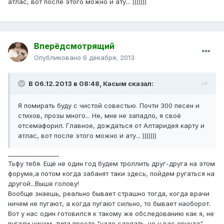
атлас, вот после этого можно и ату... )))))))
Вперёдсмотрящий
Опубликовано
6 декабря, 2013
В 06.12.2013 в 08:48, Касым сказал:
Я помирать буду с чистой совестью. Почти 300 песен и
стихов, прозы много... Не, мне не западло, я своё
отсемафорил. Главное, дождаться от Алтаридея карту и
атлас, вот после этого можно и ату... )))))))
_________________
Тьфу тебя. Ещё не один год будем троллить друг-друга на этом
форуме,а потом когда забанят таки здесь, пойдем ругаться на
другой...Выше голову!
Вообще знаешь, реально бывает страшно тогда, когда врачи
ничем не пугают, а когда пугают сильно, то бывает наоборот.
Вот у нас один готовился к такому же обследованию как я, не
пугали ничем, типа просто "надо сделать, но у вас ерунда" -