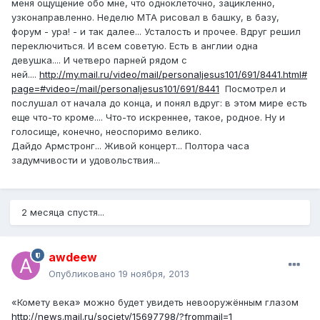
меня ощущение обо мне, что одноклеточно, зацикленно,
узконаправленно. Неделю МТА рисовал в башку, в базу,
форум - ура! - и так далее... Усталость и прочее. Вдруг решил
переключиться. И всем советую. Есть в англии одна
девушка.... И четверо парней рядом с
ней....
http://my.mail.ru/video/mail/personaljesus101/691/8441.html#
page=#video=/mail/personaljesus101/691/8441
Посмотрел и
послушал от начала до конца, и понял вдруг: в этом мире есть
еще что-то кроме.... Что-то искреннее, такое, родное. Ну и
голосище, конечно, неоспоримо велико.
Дайдо Армстронг... Живой концерт... Полтора часа
задумчивости и удовольствия...
2 месяца спустя...
awdeew
Опубликовано
19 ноября, 2013
«Комету века» можно будет увидеть невооружённым глазом
http://news.mail.ru/society/15697798/?frommail=1