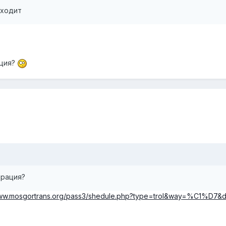
 ходит
ация?
трация?
www.mosgortrans.org/pass3/shedule.php?type=trol&way=%C1%D7&da