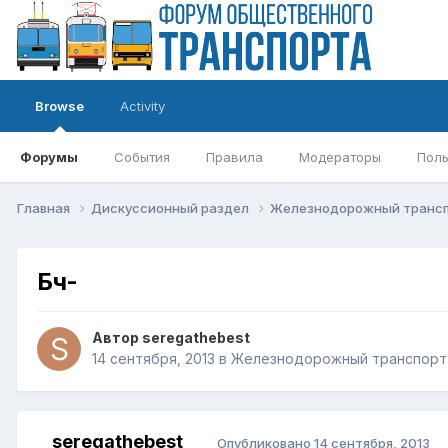
Browse
Activity
Форумы
События
Правила
Модераторы
Поль
Главная
Дискуссионный раздел
Железнодорожный транс
Бч-
Автор
seregathebest
14 сентября, 2013
в
Железнодорожный транспорт
seregathebest
Опубликовано
14 сентября, 2013