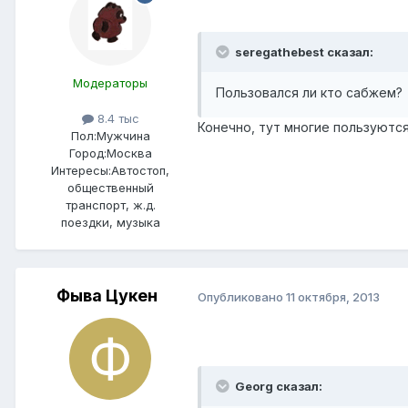
seregathebest сказал:
Модераторы
Пользовался ли кто сабжем?
8.4 тыс
Конечно, тут многие пользуютс
Пол:
Мужчина
Город:
Москва
Интересы:
Автостоп,
общественный
транспорт, ж.д.
поездки, музыка
Фыва Цукен
Опубликовано
11 октября, 2013
Georg сказал: