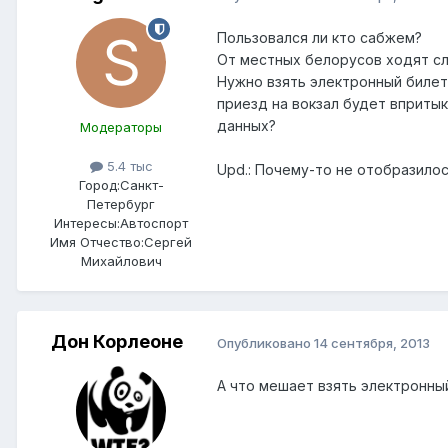
Пользовался ли кто сабжем?
От местных белорусов ходят сл
Нужно взять электронный билет
приезд на вокзал будет впритык
данных?
Модераторы
5.4 тыс
Upd.: Почему-то не отобразило
Город:
Санкт-
Петербург
Интересы:
Автоспорт
Имя Отчество:
Сергей
Михайлович
Дон Корлеоне
Опубликовано
14 сентября, 2013
А что мешает взять электронный