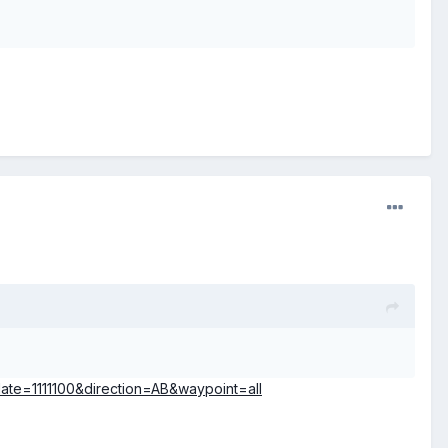
te=1111100&direction=AB&waypoint=all