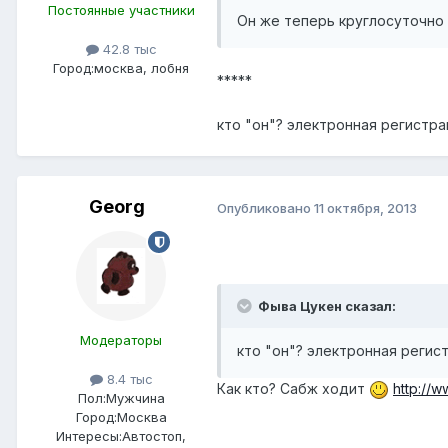
Постоянные участники
Он же теперь круглосуточно
42.8 тыс
Город:
москва, лобня
*****
кто "он"? электронная регистр
Georg
Опубликовано
11 октября, 2013
Фыва Цукен сказал:
Модераторы
кто "он"? электронная регис
8.4 тыс
Как кто? Сабж ходит
http://
Пол:
Мужчина
Город:
Москва
Интересы:
Автостоп,