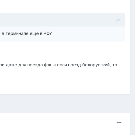
т в терминале еще в РФ?
и даже для поезда фпк. а если поезд белорусский, то