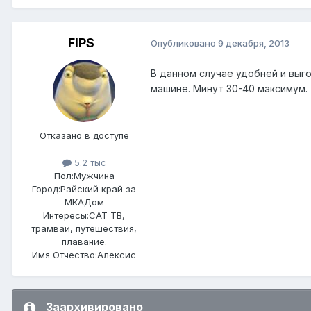
FIPS
Опубликовано
9 декабря, 2013
В данном случае удобней и выго
машине. Минут 30-40 максимум.
Отказано в доступе
5.2 тыс
Пол:
Мужчина
Город:
Райский край за
МКАДом
Интересы:
САТ ТВ,
трамваи, путешествия,
плавание.
Имя Отчество:
Алексис
Заархивировано