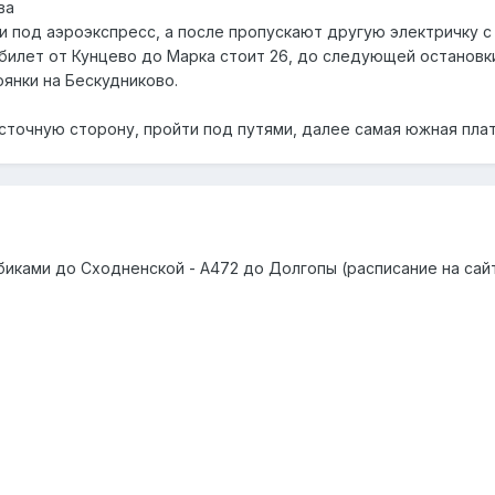
ва
и под аэроэкспресс, а после пропускают другую электричку с
 билет от Кунцево до Марка стоит 26, до следующей остановки
оянки на Бескудниково.
сточную сторону, пройти под путями, далее самая южная платф
биками до Сходненской - А472 до Долгопы (расписание на сай