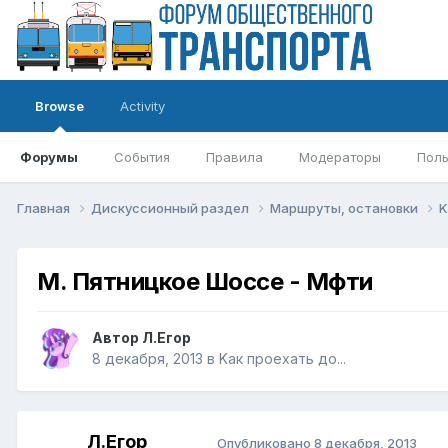
Browse
Activity
Форумы
События
Правила
Модераторы
Поль
Главная
Дискуссионный раздел
Маршруты, остановки
K
М. Пятницкое Шоссе - Мфти
Автор
Л.Егор
8 декабря, 2013
в
Kак проехать до...
Л.Егор
Опубликовано
8 декабря, 2013