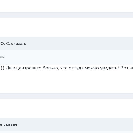
О. С.
сказал:
ли
))) Да и центровато больно, что оттуда можно увидеть? Вот н
м
сказал: