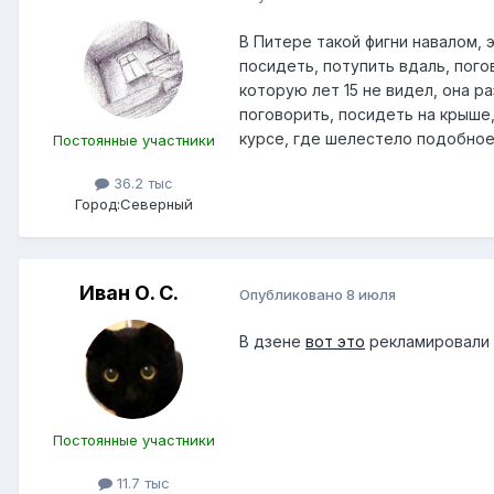
В Питере такой фигни навалом, 
посидеть, потупить вдаль, пого
которую лет 15 не видел, она р
поговорить, посидеть на крыше, 
курсе, где шелестело подобно
Постоянные участники
36.2 тыс
Город:
Северный
Иван О. С.
Опубликовано
8 июля
В дзене
вот это
рекламировали
Постоянные участники
11.7 тыс