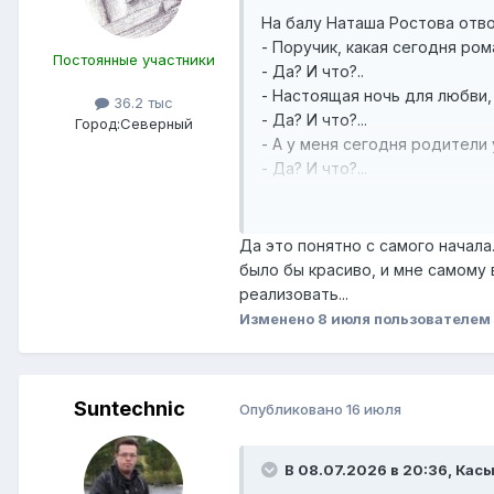
На балу Наташа Ростова отво
- Поручик, какая сегодня ром
Постоянные участники
- Да? И что?..
- Настоящая ночь для любви,
36.2 тыс
- Да? И что?...
Город:
Северный
- А у меня сегодня родители 
- Да? И что?...
- Поручик, ПРИХОДИТЕ ТРАХА
- Намек понял - буду!))
Да это понятно с самого начала.
было бы красиво, и мне самому 
реализовать...
Изменено
8 июля
пользователем
Suntechnic
Опубликовано
16 июля
В 08.07.2026 в 20:36,
Кас