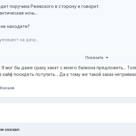
дит поручика Ржевского в сторону и говорит:
антическая ночь...
 не находите?
уезжают на дачу...
ТЬСЯ!!!
Показать
 Я мог бы даже сразу закат с моего балкона предложить... Тол
в кайф посидеть потупить... Да к тому же такой заказ нетриви
 Касым
ым
сказал: