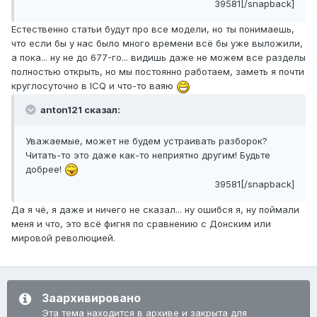
39581[/snapback]
Естественно статьи будут про все модели, но ты понимаешь,
что если бы у нас было много времени всё бы уже выложили,
а пока... ну не до 677-го... видишь даже не можем все разделы
полностью открыть, но мы постоянно работаем, заметь я почти
круглосуточно в ICQ и что-то ваяю
anton121 сказал:
Уважаемые, может не будем устраивать разборок?
Читать-то это даже как-то неприятно другим! Будьте
добрее!
39581[/snapback]
Да я чё, я даже и ничего не сказал... ну ошибся я, ну поймали
меня и что, это всё фигня по сравнению с Донским или
мировой революцией.
Заархивировано
Эта тема находится в архиве и закрыта для