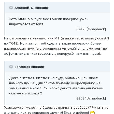
Алексей_С. сказал:
Зато блин, в округе все ГАЗели наверное уже
шарахаются от тебя.
39478[/snapback]
Нет, я отнюдь не ненавистник МТ (а даже часто пользуюсь АЛ
по Тб43). Но я за то, чтоб сделать такие перевозки более
цивилизованными (а в отношении Автолайна положительные
эффекты видны, как говорится, неворужённым взглядом).
karelalex сказал:
Даже пытаться тягаться не буду, обломись, он знает
намного лучше. Для понтов приведу микросправку: из
замеченных мною 5 "ошибок" действительно ошибками
оказались только 2
39534[/snapback]
Уважаемые, может не будем устраивать разборок? Читать-то
это даже как-то неприятно другим! Будьте добрее!