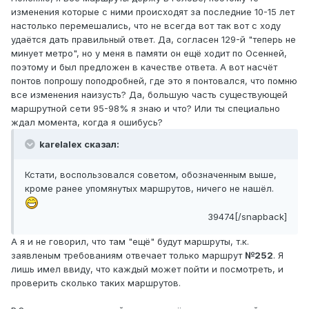
изменения которые с ними происходят за последние 10-15 лет
настолько перемешались, что не всегда вот так вот с ходу
удаётся дать правильный ответ. Да, согласен 129-й "теперь не
минует метро", но у меня в памяти он ещё ходит по Осенней,
поэтому и был предложен в качестве ответа. А вот насчёт
понтов попрошу поподробней, где это я понтовался, что помню
все изменения наизусть? Да, большую часть существующей
маршрутной сети 95-98% я знаю и что? Или ты специально
ждал момента, когда я ошибусь?
karelalex сказал:
Кстати, воспользовался советом, обозначенным выше,
кроме ранее упомянутых маршрутов, ничего не нашёл.
39474[/snapback]
А я и не говорил, что там "ещё" будут маршруты, т.к.
заявленым требованиям отвечает только маршрут
№252
. Я
лишь имел ввиду, что каждый может пойти и посмотреть, и
проверить сколько таких маршрутов.