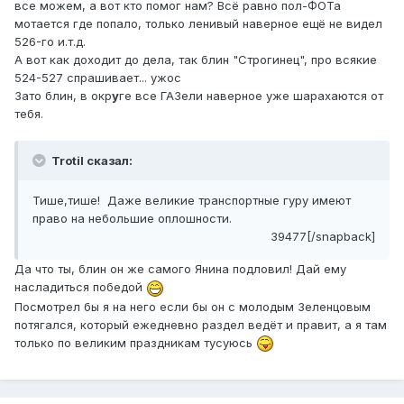
все можем, а вот кто помог нам? Всё равно пол-ФОТа
мотается где попало, только ленивый наверное ещё не видел
526-го и.т.д.
А вот как доходит до дела, так блин "Строгинец", про всякие
524-527 спрашивает... ужос
Зато блин, в окр
у
ге все ГАЗели наверное уже шарахаются от
тебя.
Trotil сказал:
Тише,тише! Даже великие транспортные гуру имеют
право на небольшие оплошности.
39477[/snapback]
Да что ты, блин он же самого Янина подловил! Дай ему
насладиться победой
Посмотрел бы я на него если бы он с молодым Зеленцовым
потягался, который ежедневно раздел ведёт и правит, а я там
только по великим праздникам тусуюсь