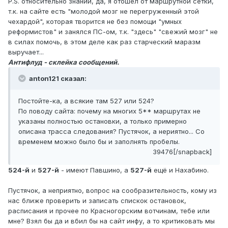
P.S. относительно знаний, да, я отошёл от маршрутной сетки,
т.к. на сайте есть "молодой мозг не перегруженный этой
чехардой", которая творится не без помощи "умных
реформистов" и занялся ПС-ом, т.к. "здесь" "свежий мозг" не
в силах помочь, в этом деле как раз старческий маразм
выручает...
Антифлуд - склейка сообщений.
anton121 сказал:
Постойте-ка, а всякие там 527 или 524?
По поводу сайта: почему на многих 5** маршрутах не
указаны полностью остановки, а только примерно
описана трасса следования? Пустячок, а нериятно... Со
временем можно было бы и заполнять пробелы.
39476[/snapback]
524-й
и
527-й
- имеют Павшино, а
527-й
ещё и Нахабино.
Пустячок, а неприятно, вопрос на сообразительность, кому из
нас ближе проверить и записать спискок остановок,
расписания и прочее по Красногорским вотчинам, тебе или
мне? Взял бы да и вбил бы на сайт инфу, а то критиковать мы