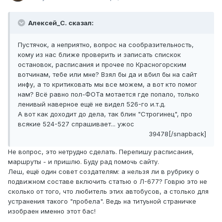
Алексей_С. сказал:
Пустячок, а неприятно, вопрос на сообразительность,
кому из нас ближе проверить и записать спискок
остановок, расписания и прочее по Красногорским
вотчинам, тебе или мне? Взял бы да и вбил бы на сайт
инфу, а то критиковать мы все можем, а вот кто помог
нам? Всё равно пол-ФОТа мотается где попало, только
ленивый наверное ещё не видел 526-го и.т.д.
А вот как доходит до дела, так блин "Строгинец", про
всякие 524-527 спрашивает... ужос
39478[/snapback]
Не вопрос, это нетрудно сделать. Перепишу расписания,
маршруты - и пришлю. Буду рад помочь сайту.
Леш, ещё один совет создателям: а нельзя ли в рубрику о
подвижном составе включить статью о Л-677? Говрю это не
сколько от того, что любитель этих автобусов, а столько для
устранения такого "пробела". Ведь на титуьной страничке
изобраен именно этот бас!